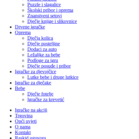
Puzzle i slagalice
Školski pribor i oprema
Znanstveni setovi
Dječje knjige i slikovnice
Drvene igračke
Oprema
Dječja kolica
Dječje posteljine
Dodaci za auto
Ležaljke za bebe
Podloge za igru
Dječje posuđe i pribor
Igračke za djevojčice
Lutke bebe i druge lutkice
Igračke za dječake
Bebe
Dječje fotelje
Igračke za krevetić
Igračke na akciji
Trgovina
Opći uvjeti
O nama
Kontakt
Raskid ugovora