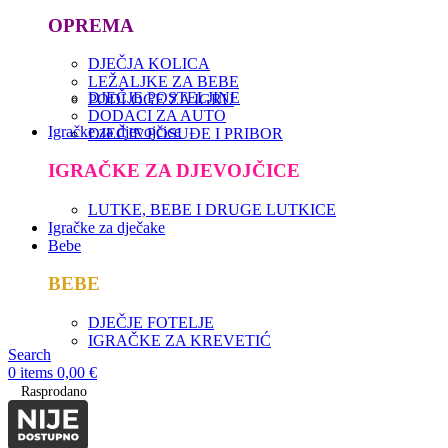
OPREMA
DJEČJA KOLICA
LEŽALJKE ZA BEBE
DJEČJE POSTELJINE
PODLOGE ZA IGRU
DODACI ZA AUTO
Igračke za djevojčice
DJEČJE POSUĐE I PRIBOR
IGRAČKE ZA DJEVOJČICE
LUTKE, BEBE I DRUGE LUTKICE
Igračke za dječake
Bebe
BEBE
DJEČJE FOTELJE
IGRAČKE ZA KREVETIĆ
Search
0
items
0,00
€
Rasprodano