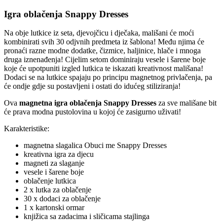
Igra oblačenja Snappy Dresses
Na obje lutkice iz seta, djevojčicu i dječaka, mališani će moći
kombinirati svih 30 odjvnih predmeta iz šablona! Među njima će
pronaći razne modne dodatke, čizmice, haljinice, hlače i mnoga
druga iznenađenja! Cijelim setom dominiraju vesele i šarene boje
koje će upotpuniti izgled lutkica te iskazati kreativnost mališana!
Dodaci se na lutkice spajaju po principu magnetnog privlačenja, pa
će ondje gdje su postavljeni i ostati do idućeg stiliziranja!
Ova
magnetna igra oblačenja Snappy Dresses
za sve mališane bit
će prava modna pustolovina u kojoj će zasigurno uživati!
Karakteristike:
magnetna slagalica Obuci me Snappy Dresses
kreativna igra za djecu
magneti za slaganje
vesele i šarene boje
oblačenje lutkica
2 x lutka za oblačenje
30 x dodaci za oblačenje
1 x kartonski ormar
knjižica sa zadacima i sličicama stajlinga