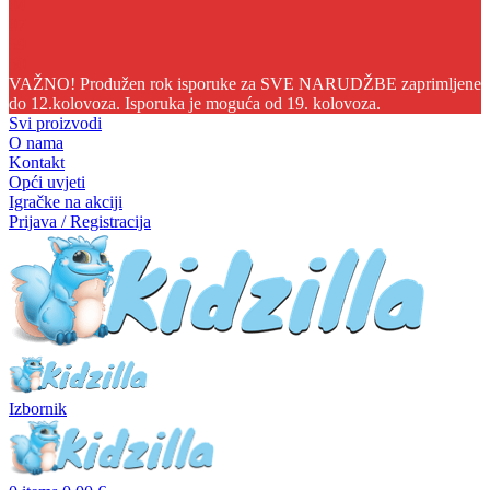
04
07
59
50
VAŽNO! Produžen rok isporuke za SVE NARUDŽBE zaprimljene
do 12.kolovoza. Isporuka je moguća od 19. kolovoza.
Svi proizvodi
O nama
Kontakt
Opći uvjeti
Igračke na akciji
Prijava / Registracija
Izbornik