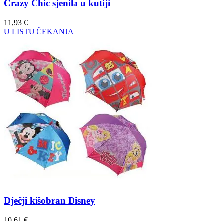
Crazy Chic sjenila u kutiji
11,93
€
U LISTU ČEKANJA
Dječji kišobran Disney
10,61
€