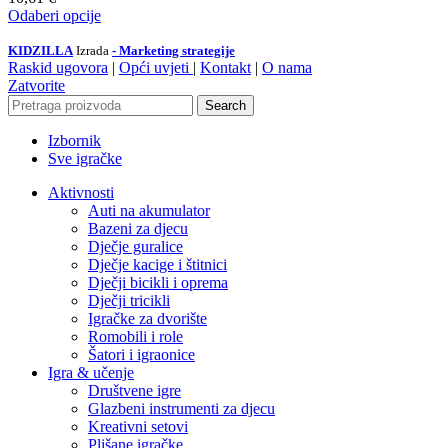
Odaberi opcije
KIDZILLA
Izrada
- Marketing strategije
Raskid ugovora
|
Opći uvjeti
|
Kontakt
|
O nama
Zatvorite
Search
Izbornik
Sve igračke
Aktivnosti
Auti na akumulator
Bazeni za djecu
Dječje guralice
Dječje kacige i štitnici
Dječji bicikli i oprema
Dječji tricikli
Igračke za dvorište
Romobili i role
Šatori i igraonice
Igra & učenje
Društvene igre
Glazbeni instrumenti za djecu
Kreativni setovi
Plišane igračke