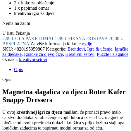
2 x lutke za oblačenje
1 x papirnati ormar
kreativna igra za djecu
Nema na zalihi
U listu čekanja
2,99 € GLS PAKETOMAT
5,99 € FIKSNA DOSTAVA
70,00 €
BESPLATNA
Za više informacija kliknite
ovdje
.
SKU:
4820195059807
Kategorije:
Brendovi
,
Igra & učenje
,
Igračke
za dječake
,
Igračke za djevojčice
,
Kreativni setovi
,
Puzzle i slagalice
Oznaka:
kreativni setovi
Opis
Opis
Magnetna slagalica za djecu Roter Kafer
Snappy Dressers
U ovoj
kreativnoj igri za djecu
mališani će pronaći pravo malo
carstvo dodataka za oblačenje svojih lutkica iz seta! Uz magnetne
pločice odjevnih predmeta dolazi i knjižica s prijedlozima stajlinga i
logičkim zadacima te papirnati modni ormar za odjeću.