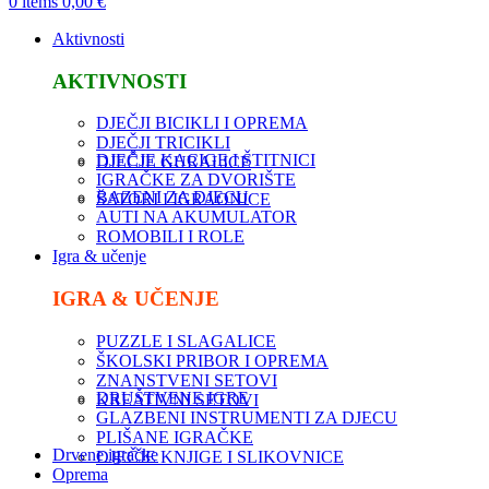
0
items
0,00
€
Aktivnosti
AKTIVNOSTI
DJEČJI BICIKLI I OPREMA
DJEČJI TRICIKLI
DJEČJE KACIGE I ŠTITNICI
DJEČJE GURALICE
IGRAČKE ZA DVORIŠTE
BAZENI ZA DJECU
ŠATORI I IGRAONICE
AUTI NA AKUMULATOR
ROMOBILI I ROLE
Igra & učenje
IGRA & UČENJE
PUZZLE I SLAGALICE
ŠKOLSKI PRIBOR I OPREMA
ZNANSTVENI SETOVI
DRUŠTVENE IGRE
KREATIVNI SETOVI
GLAZBENI INSTRUMENTI ZA DJECU
PLIŠANE IGRAČKE
Drvene igračke
DJEČJE KNJIGE I SLIKOVNICE
Oprema