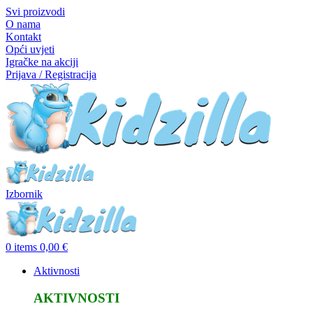
Svi proizvodi
O nama
Kontakt
Opći uvjeti
Igračke na akciji
Prijava / Registracija
Izbornik
0
items
0,00
€
Aktivnosti
AKTIVNOSTI