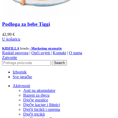
Podloga za bebe Tiggi
42,99
€
U košaricu
KIDZILLA
Izrada
- Marketing strategije
Raskid ugovora
|
Opći uvjeti
|
Kontakt
|
O nama
Zatvorite
Search
Izbornik
Sve igračke
Aktivnosti
Auti na akumulator
Bazeni za djecu
Dječje guralice
Dječje kacige i štitnici
Dječji bicikli i oprema
Dječji tricikli