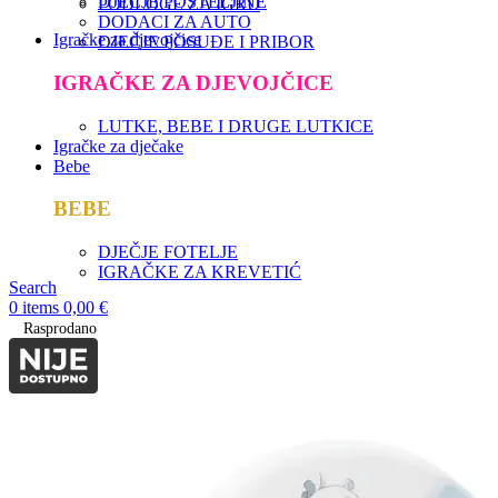
DJEČJE POSTELJINE
PODLOGE ZA IGRU
DODACI ZA AUTO
Igračke za djevojčice
DJEČJE POSUĐE I PRIBOR
IGRAČKE ZA DJEVOJČICE
LUTKE, BEBE I DRUGE LUTKICE
Igračke za dječake
Bebe
BEBE
DJEČJE FOTELJE
IGRAČKE ZA KREVETIĆ
Search
0
items
0,00
€
Rasprodano