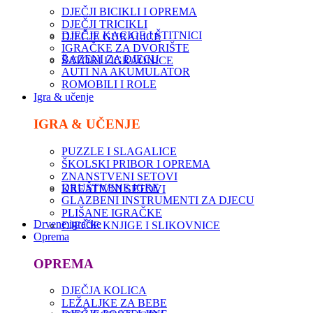
DJEČJI BICIKLI I OPREMA
DJEČJI TRICIKLI
DJEČJE KACIGE I ŠTITNICI
DJEČJE GURALICE
IGRAČKE ZA DVORIŠTE
BAZENI ZA DJECU
ŠATORI I IGRAONICE
AUTI NA AKUMULATOR
ROMOBILI I ROLE
Igra & učenje
IGRA & UČENJE
PUZZLE I SLAGALICE
ŠKOLSKI PRIBOR I OPREMA
ZNANSTVENI SETOVI
DRUŠTVENE IGRE
KREATIVNI SETOVI
GLAZBENI INSTRUMENTI ZA DJECU
PLIŠANE IGRAČKE
Drvene igračke
DJEČJE KNJIGE I SLIKOVNICE
Oprema
OPREMA
DJEČJA KOLICA
LEŽALJKE ZA BEBE