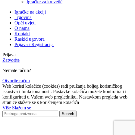
Igračke za krevetić
Igračke na akciji
Trgovina
Opći uvjeti
O nama
Kontakt
Raskid ugovora
Prijava / Registracija
Prijava
Zatvorite
Nemate račun?
Otvorite račun
Web koristi kolačiće (cookies) radi pružanja boljeg korisničkog
iskustva i funkcionalnosti. Postavke kolačića možete kontrolirati i
konfigurirati u Vašem web pregledniku. Nastavkom pregleda web
stranice slažete se s korištenjem kolačića
Više
Slažem se
Search
Lista čekanja
Obavijestit ćemo Vas kada proizvod bude ponovno
dostupan.
Email
Nećemo dijeliti vašu adresu ni s