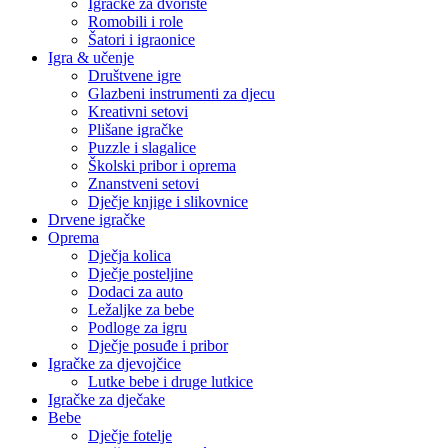
Igračke za dvorište
Romobili i role
Šatori i igraonice
Igra & učenje
Društvene igre
Glazbeni instrumenti za djecu
Kreativni setovi
Plišane igračke
Puzzle i slagalice
Školski pribor i oprema
Znanstveni setovi
Dječje knjige i slikovnice
Drvene igračke
Oprema
Dječja kolica
Dječje posteljine
Dodaci za auto
Ležaljke za bebe
Podloge za igru
Dječje posuđe i pribor
Igračke za djevojčice
Lutke bebe i druge lutkice
Igračke za dječake
Bebe
Dječje fotelje