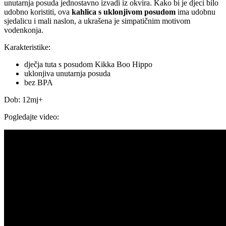
unutarnja posuda jednostavno izvadi iz okvira. Kako bi je djeci bilo
udobno koristiti, ova
kahlica s uklonjivom posudom
ima udobnu
sjedalicu i mali naslon, a ukrašena je simpatičnim motivom
vodenkonja.
Karakteristike:
dječja tuta s posudom Kikka Boo Hippo
uklonjiva unutarnja posuda
bez BPA
Dob: 12mj+
Pogledajte video: