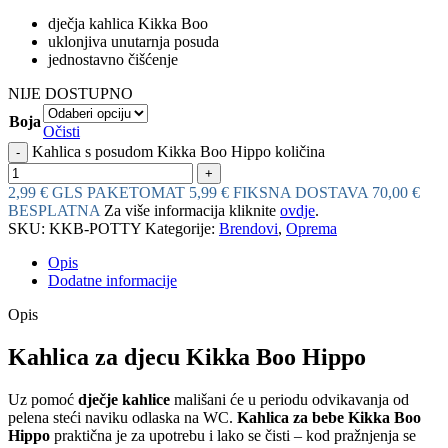
dječja kahlica Kikka Boo
uklonjiva unutarnja posuda
jednostavno čišćenje
NIJE DOSTUPNO
Boja
Očisti
Kahlica s posudom Kikka Boo Hippo količina
2,99 € GLS PAKETOMAT
5,99 € FIKSNA DOSTAVA
70,00 €
BESPLATNA
Za više informacija kliknite
ovdje
.
SKU:
KKB-POTTY
Kategorije:
Brendovi
,
Oprema
Opis
Dodatne informacije
Opis
Kahlica za djecu Kikka Boo Hippo
Uz pomoć
dječje kahlice
mališani će u periodu odvikavanja od
pelena steći naviku odlaska na WC.
Kahlica za bebe Kikka Boo
Hippo
praktična je za upotrebu i lako se čisti – kod pražnjenja se