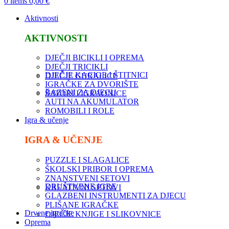
0
items
0,00
€
Aktivnosti
AKTIVNOSTI
DJEČJI BICIKLI I OPREMA
DJEČJI TRICIKLI
DJEČJE KACIGE I ŠTITNICI
DJEČJE GURALICE
IGRAČKE ZA DVORIŠTE
BAZENI ZA DJECU
ŠATORI I IGRAONICE
AUTI NA AKUMULATOR
ROMOBILI I ROLE
Igra & učenje
IGRA & UČENJE
PUZZLE I SLAGALICE
ŠKOLSKI PRIBOR I OPREMA
ZNANSTVENI SETOVI
DRUŠTVENE IGRE
KREATIVNI SETOVI
GLAZBENI INSTRUMENTI ZA DJECU
PLIŠANE IGRAČKE
Drvene igračke
DJEČJE KNJIGE I SLIKOVNICE
Oprema