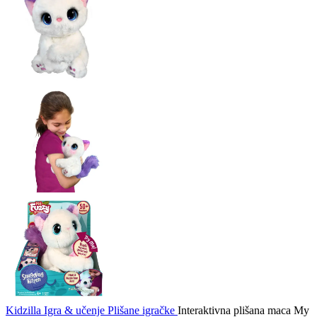
Kidzilla
Igra & učenje
Plišane igračke
Interaktivna plišana maca My