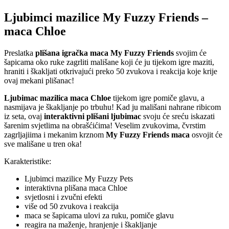
Ljubimci mazilice My Fuzzy Friends –
maca Chloe
Preslatka
plišana igračka maca My Fuzzy Friends
svojim će
šapicama oko ruke zagrliti mališane koji će ju tijekom igre maziti,
hraniti i škakljati otkrivajući preko 50 zvukova i reakcija koje krije
ovaj mekani plišanac!
Ljubimac mazilica maca Chloe
tijekom igre pomiče glavu, a
nasmijava je škakljanje po trbuhu! Kad ju mališani nahrane ribicom
iz seta, ovaj
interaktivni plišani ljubimac
svoju će sreću iskazati
šarenim svjetlima na obrašćićima! Veselim zvukovima, čvrstim
zagrljajiima i mekanim krznom
My Fuzzy Friends maca
osvojit će
sve mališane u tren oka!
Karakteristike:
Ljubimci mazilice My Fuzzy Pets
interaktivna plišana maca Chloe
svjetlosni i zvučni efekti
više od 50 zvukova i reakcija
maca se šapicama ulovi za ruku, pomiče glavu
reagira na maženje, hranjenje i škakljanje