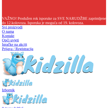
04
20
36
14
VAŽNO! Produžen rok isporuke za SVE NARUDŽBE zaprimljene
do 12.kolovoza. Isporuka je moguća od 19. kolovoza.
Svi proizvodi
O nama
Kontakt
Opći uvjeti
Igračke na akciji
Prijava / Registracija
Izbornik