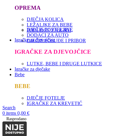
OPREMA
DJEČJA KOLICA
LEŽALJKE ZA BEBE
DJEČJE POSTELJINE
PODLOGE ZA IGRU
DODACI ZA AUTO
Igračke za djevojčice
DJEČJE POSUĐE I PRIBOR
IGRAČKE ZA DJEVOJČICE
LUTKE, BEBE I DRUGE LUTKICE
Igračke za dječake
Bebe
BEBE
DJEČJE FOTELJE
IGRAČKE ZA KREVETIĆ
Search
0
items
0,00
€
Rasprodano