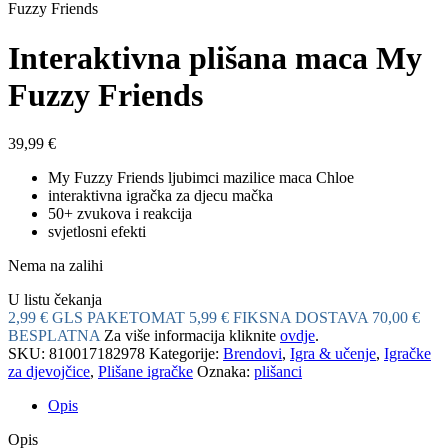
Fuzzy Friends
Interaktivna plišana maca My
Fuzzy Friends
39,99
€
My Fuzzy Friends ljubimci mazilice maca Chloe
interaktivna igračka za djecu mačka
50+ zvukova i reakcija
svjetlosni efekti
Nema na zalihi
U listu čekanja
2,99 € GLS PAKETOMAT
5,99 € FIKSNA DOSTAVA
70,00 €
BESPLATNA
Za više informacija kliknite
ovdje
.
SKU:
810017182978
Kategorije:
Brendovi
,
Igra & učenje
,
Igračke
za djevojčice
,
Plišane igračke
Oznaka:
plišanci
Opis
Opis