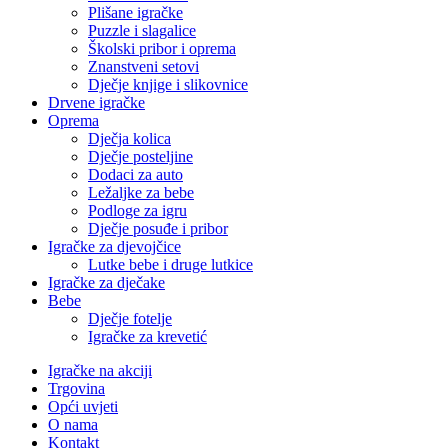
Plišane igračke
Puzzle i slagalice
Školski pribor i oprema
Znanstveni setovi
Dječje knjige i slikovnice
Drvene igračke
Oprema
Dječja kolica
Dječje posteljine
Dodaci za auto
Ležaljke za bebe
Podloge za igru
Dječje posuđe i pribor
Igračke za djevojčice
Lutke bebe i druge lutkice
Igračke za dječake
Bebe
Dječje fotelje
Igračke za krevetić
Igračke na akciji
Trgovina
Opći uvjeti
O nama
Kontakt