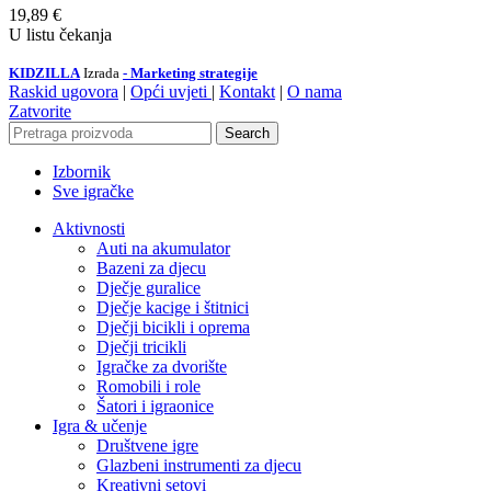
19,89
€
U listu čekanja
KIDZILLA
Izrada
- Marketing strategije
Raskid ugovora
|
Opći uvjeti
|
Kontakt
|
O nama
Zatvorite
Search
Izbornik
Sve igračke
Aktivnosti
Auti na akumulator
Bazeni za djecu
Dječje guralice
Dječje kacige i štitnici
Dječji bicikli i oprema
Dječji tricikli
Igračke za dvorište
Romobili i role
Šatori i igraonice
Igra & učenje
Društvene igre
Glazbeni instrumenti za djecu
Kreativni setovi