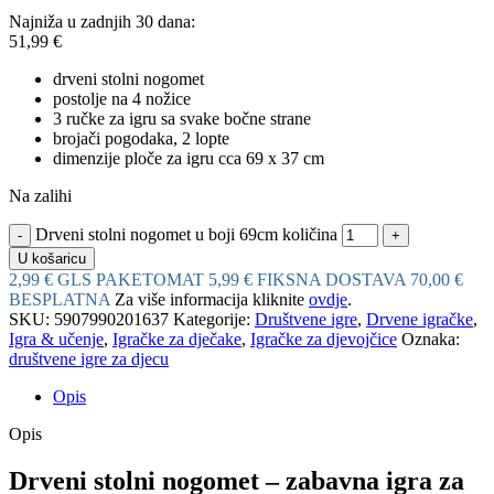
Najniža u zadnjih 30 dana:
51,99
€
drveni stolni nogomet
postolje na 4 nožice
3 ručke za igru sa svake bočne strane
brojači pogodaka, 2 lopte
dimenzije ploče za igru cca 69 x 37 cm
Na zalihi
Drveni stolni nogomet u boji 69cm količina
U košaricu
2,99 € GLS PAKETOMAT
5,99 € FIKSNA DOSTAVA
70,00 €
BESPLATNA
Za više informacija kliknite
ovdje
.
SKU:
5907990201637
Kategorije:
Društvene igre
,
Drvene igračke
,
Igra & učenje
,
Igračke za dječake
,
Igračke za djevojčice
Oznaka:
društvene igre za djecu
Opis
Opis
Drveni stolni nogomet – zabavna igra za