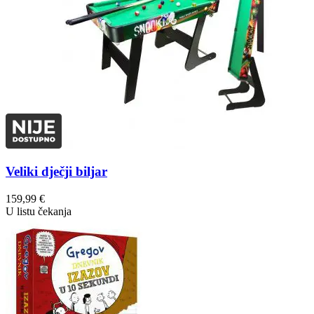
Veliki dječji biljar
159,99
€
U listu čekanja