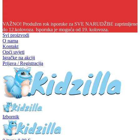
04
10
56
04
VAŽNO! Produžen rok isporuke za SVE NARUDŽBE zaprimljene
do 12.kolovoza. Isporuka je moguća od 19. kolovoza.
Svi proizvodi
O nama
Kontakt
Opći uvjeti
Igračke na akciji
Prijava / Registracija
Izbornik