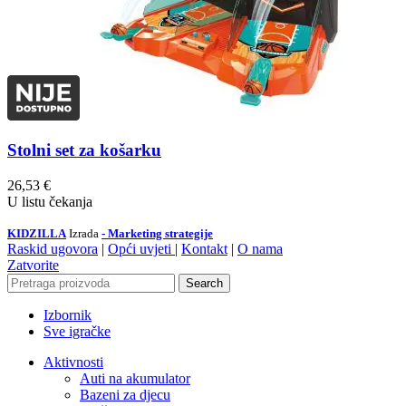
Stolni set za košarku
26,53
€
U listu čekanja
KIDZILLA
Izrada
- Marketing strategije
Raskid ugovora
|
Opći uvjeti
|
Kontakt
|
O nama
Zatvorite
Search
Izbornik
Sve igračke
Aktivnosti
Auti na akumulator
Bazeni za djecu