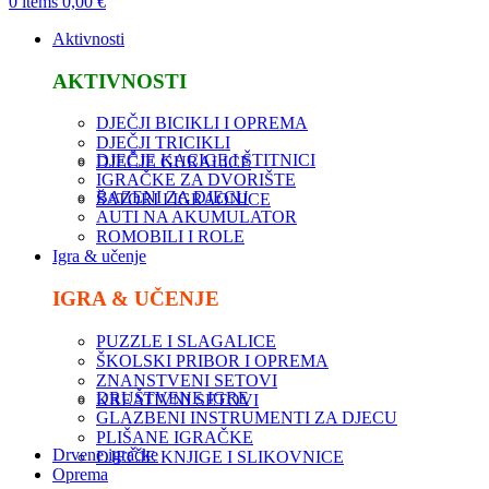
0
items
0,00
€
Aktivnosti
AKTIVNOSTI
DJEČJI BICIKLI I OPREMA
DJEČJI TRICIKLI
DJEČJE KACIGE I ŠTITNICI
DJEČJE GURALICE
IGRAČKE ZA DVORIŠTE
BAZENI ZA DJECU
ŠATORI I IGRAONICE
AUTI NA AKUMULATOR
ROMOBILI I ROLE
Igra & učenje
IGRA & UČENJE
PUZZLE I SLAGALICE
ŠKOLSKI PRIBOR I OPREMA
ZNANSTVENI SETOVI
DRUŠTVENE IGRE
KREATIVNI SETOVI
GLAZBENI INSTRUMENTI ZA DJECU
PLIŠANE IGRAČKE
Drvene igračke
DJEČJE KNJIGE I SLIKOVNICE
Oprema