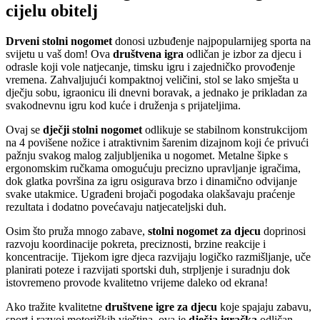
cijelu obitelj
Drveni stolni nogomet
donosi uzbuđenje najpopularnijeg sporta na
svijetu u vaš dom! Ova
društvena igra
odličan je izbor za djecu i
odrasle koji vole natjecanje, timsku igru i zajedničko provođenje
vremena. Zahvaljujući kompaktnoj veličini, stol se lako smješta u
dječju sobu, igraonicu ili dnevni boravak, a jednako je prikladan za
svakodnevnu igru kod kuće i druženja s prijateljima.
Ovaj se
dječji stolni nogomet
odlikuje se stabilnom konstrukcijom
na 4 povišene nožice i atraktivnim šarenim dizajnom koji će privući
pažnju svakog malog zaljubljenika u nogomet. Metalne šipke s
ergonomskim ručkama omogućuju precizno upravljanje igračima,
dok glatka površina za igru osigurava brzo i dinamično odvijanje
svake utakmice. Ugrađeni brojači pogodaka olakšavaju praćenje
rezultata i dodatno povećavaju natjecateljski duh.
Osim što pruža mnogo zabave,
stolni nogomet za djecu
doprinosi
razvoju koordinacije pokreta, preciznosti, brzine reakcije i
koncentracije. Tijekom igre djeca razvijaju logičko razmišljanje, uče
planirati poteze i razvijati sportski duh, strpljenje i suradnju dok
istovremeno provode kvalitetno vrijeme daleko od ekrana!
Ako tražite kvalitetne
društvene igre za djecu
koje spajaju zabavu,
sport i razvoj motoričkih vještina, ova je
dječja igračka
odličan