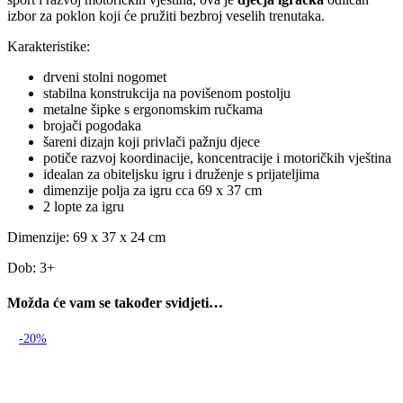
izbor za poklon koji će pružiti bezbroj veselih trenutaka.
Karakteristike:
drveni stolni nogomet
stabilna konstrukcija na povišenom postolju
metalne šipke s ergonomskim ručkama
brojači pogodaka
šareni dizajn koji privlači pažnju djece
potiče razvoj koordinacije, koncentracije i motoričkih vještina
idealan za obiteljsku igru i druženje s prijateljima
dimenzije polja za igru cca 69 x 37 cm
2 lopte za igru
Dimenzije: 69 x 37 x 24 cm
Dob: 3+
Možda će vam se također svidjeti…
-20%