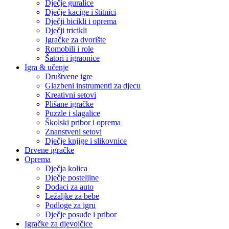
Dječje guralice
Dječje kacige i štitnici
Dječji bicikli i oprema
Dječji tricikli
Igračke za dvorište
Romobili i role
Šatori i igraonice
Igra & učenje
Društvene igre
Glazbeni instrumenti za djecu
Kreativni setovi
Plišane igračke
Puzzle i slagalice
Školski pribor i oprema
Znanstveni setovi
Dječje knjige i slikovnice
Drvene igračke
Oprema
Dječja kolica
Dječje posteljine
Dodaci za auto
Ležaljke za bebe
Podloge za igru
Dječje posuđe i pribor
Igračke za djevojčice