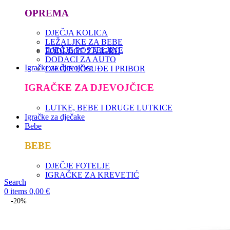
OPREMA
DJEČJA KOLICA
LEŽALJKE ZA BEBE
DJEČJE POSTELJINE
PODLOGE ZA IGRU
DODACI ZA AUTO
Igračke za djevojčice
DJEČJE POSUĐE I PRIBOR
IGRAČKE ZA DJEVOJČICE
LUTKE, BEBE I DRUGE LUTKICE
Igračke za dječake
Bebe
BEBE
DJEČJE FOTELJE
IGRAČKE ZA KREVETIĆ
Search
0
items
0,00
€
-20%