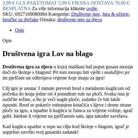
2,99 € GLS PAKETOMAT
5,99 € FIKSNA DOSTAVA
70,00 €
BESPLATNA
Za više informacija kliknite
ovdje
.
SKU:
6927169080084
Kategorije:
Društvene igre
,
Igra & učenje
,
Igračke za dječake
Oznaka:
društvene igre za djecu
Opis
Opis
Društvena igra Lov na blago
Društvena igra za djecu
u kojoj mališani baš poput gusara moraju
doći do škrinje s blagom! Pri tom moraju biti vješti i snalažljivi jer
im pješčani sat odbrojava vrijeme koje imaju za igru!
Cilj igre je unutar 3 minute prevesti brod s metalnom kuglicom od
početka do kraja jedne od 4 ponuđene rute na ploči. Svaka ruta je
različite težine, a što je veći nagib ploče, zadatke će biti lakše
ispuniti. Brod se pokreće rotiranjem kotačića s lijeve i desne strane
ploče za igru, a ispadne li kuglica iz čamca za vrijeme vožnje, igrač
gubi. Istekne li vrijeme na pješčanom satu, igra također završava.
Kad kuglica upadne u rupu na cilju kod škrinje s blagom, igrač je
uspješno završio svoj gusarski zadatak!