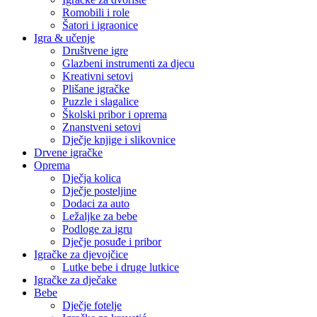
Romobili i role
Šatori i igraonice
Igra & učenje
Društvene igre
Glazbeni instrumenti za djecu
Kreativni setovi
Plišane igračke
Puzzle i slagalice
Školski pribor i oprema
Znanstveni setovi
Dječje knjige i slikovnice
Drvene igračke
Oprema
Dječja kolica
Dječje posteljine
Dodaci za auto
Ležaljke za bebe
Podloge za igru
Dječje posuđe i pribor
Igračke za djevojčice
Lutke bebe i druge lutkice
Igračke za dječake
Bebe
Dječje fotelje