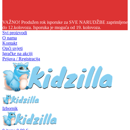
04
09
01
07
VAŽNO! Produžen rok isporuke za SVE NARUDŽBE zaprimljene
do 12.kolovoza. Isporuka je moguća od 19. kolovoza.
Svi proizvodi
O nama
Kontakt
Opći uvjeti
Igračke na akciji
Prijava / Registracija
Izbornik