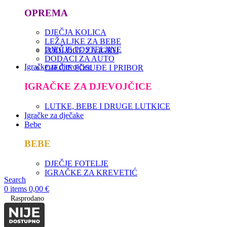
OPREMA
DJEČJA KOLICA
LEŽALJKE ZA BEBE
DJEČJE POSTELJINE
PODLOGE ZA IGRU
DODACI ZA AUTO
Igračke za djevojčice
DJEČJE POSUĐE I PRIBOR
IGRAČKE ZA DJEVOJČICE
LUTKE, BEBE I DRUGE LUTKICE
Igračke za dječake
Bebe
BEBE
DJEČJE FOTELJE
IGRAČKE ZA KREVETIĆ
Search
0
items
0,00
€
Rasprodano