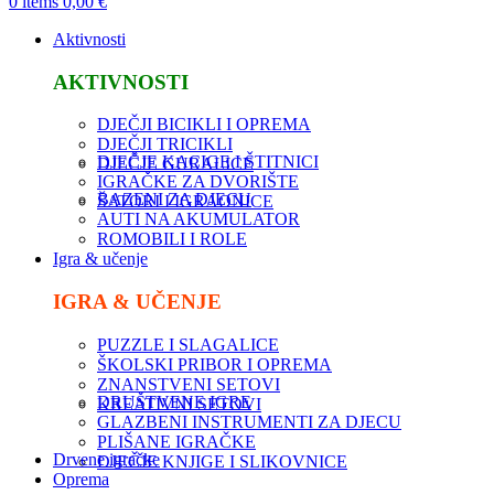
0
items
0,00
€
Aktivnosti
AKTIVNOSTI
DJEČJI BICIKLI I OPREMA
DJEČJI TRICIKLI
DJEČJE KACIGE I ŠTITNICI
DJEČJE GURALICE
IGRAČKE ZA DVORIŠTE
BAZENI ZA DJECU
ŠATORI I IGRAONICE
AUTI NA AKUMULATOR
ROMOBILI I ROLE
Igra & učenje
IGRA & UČENJE
PUZZLE I SLAGALICE
ŠKOLSKI PRIBOR I OPREMA
ZNANSTVENI SETOVI
DRUŠTVENE IGRE
KREATIVNI SETOVI
GLAZBENI INSTRUMENTI ZA DJECU
PLIŠANE IGRAČKE
Drvene igračke
DJEČJE KNJIGE I SLIKOVNICE
Oprema