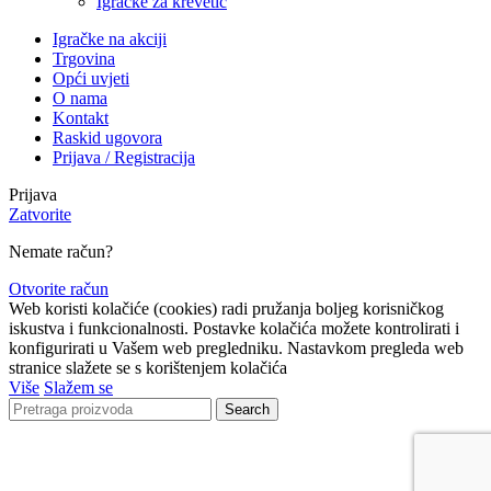
Igračke za krevetić
Igračke na akciji
Trgovina
Opći uvjeti
O nama
Kontakt
Raskid ugovora
Prijava / Registracija
Prijava
Zatvorite
Nemate račun?
Otvorite račun
Web koristi kolačiće (cookies) radi pružanja boljeg korisničkog
iskustva i funkcionalnosti. Postavke kolačića možete kontrolirati i
konfigurirati u Vašem web pregledniku. Nastavkom pregleda web
stranice slažete se s korištenjem kolačića
Više
Slažem se
Search
Lista čekanja
Obavijestit ćemo Vas kada proizvod bude ponovno
dostupan.
Email
Nećemo dijeliti vašu adresu ni s