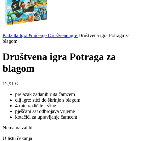
Kidzilla
Igra & učenje
Društvene igre
Društvena igra Potraga za
blagom
Društvena igra Potraga za
blagom
15,91
€
prelazak zadanih ruta čamcem
cilj igre: stići do škrinje s blagom
4 rute različite težine
pješčani sat odbrojava vrijeme
kotačići za upravljanje čamcem
Nema na zalihi
U listu čekanja