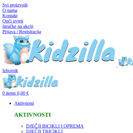
Svi proizvodi
O nama
Kontakt
Opći uvjeti
Igračke na akciji
Prijava / Registracija
Izbornik
0
items
0,00
€
Aktivnosti
AKTIVNOSTI
DJEČJI BICIKLI I OPREMA
DJEČJI TRICIKLI