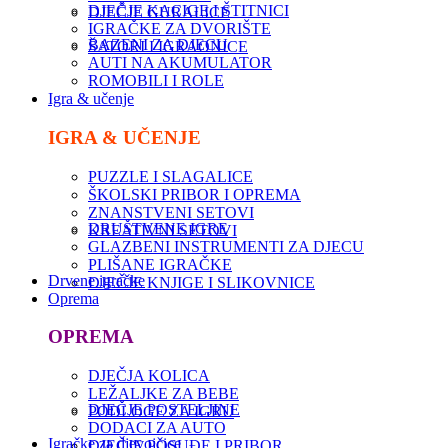
DJEČJE KACIGE I ŠTITNICI
DJEČJE GURALICE
IGRAČKE ZA DVORIŠTE
BAZENI ZA DJECU
ŠATORI I IGRAONICE
AUTI NA AKUMULATOR
ROMOBILI I ROLE
Igra & učenje
IGRA & UČENJE
PUZZLE I SLAGALICE
ŠKOLSKI PRIBOR I OPREMA
ZNANSTVENI SETOVI
DRUŠTVENE IGRE
KREATIVNI SETOVI
GLAZBENI INSTRUMENTI ZA DJECU
PLIŠANE IGRAČKE
Drvene igračke
DJEČJE KNJIGE I SLIKOVNICE
Oprema
OPREMA
DJEČJA KOLICA
LEŽALJKE ZA BEBE
DJEČJE POSTELJINE
PODLOGE ZA IGRU
DODACI ZA AUTO
Igračke za djevojčice
DJEČJE POSUĐE I PRIBOR