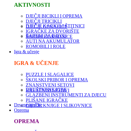
AKTIVNOSTI
DJEČJI BICIKLI I OPREMA
DJEČJI TRICIKLI
DJEČJE KACIGE I ŠTITNICI
DJEČJE GURALICE
IGRAČKE ZA DVORIŠTE
BAZENI ZA DJECU
ŠATORI I IGRAONICE
AUTI NA AKUMULATOR
ROMOBILI I ROLE
Igra & učenje
IGRA & UČENJE
PUZZLE I SLAGALICE
ŠKOLSKI PRIBOR I OPREMA
ZNANSTVENI SETOVI
DRUŠTVENE IGRE
KREATIVNI SETOVI
GLAZBENI INSTRUMENTI ZA DJECU
PLIŠANE IGRAČKE
Drvene igračke
DJEČJE KNJIGE I SLIKOVNICE
Oprema
OPREMA