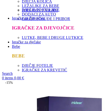
DJEČJA KOLICA
LEŽALJKE ZA BEBE
DJEČJE POSTELJINE
PODLOGE ZA IGRU
DODACI ZA AUTO
Igračke za djevojčice
DJEČJE POSUĐE I PRIBOR
IGRAČKE ZA DJEVOJČICE
LUTKE, BEBE I DRUGE LUTKICE
Igračke za dječake
Bebe
BEBE
DJEČJE FOTELJE
IGRAČKE ZA KREVETIĆ
Search
0
items
0,00
€
-15%