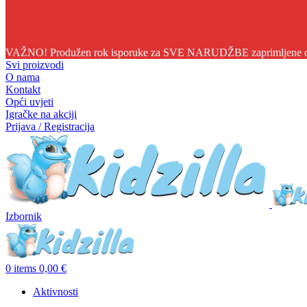
05
05
42
57
VAŽNO! Produžen rok isporuke za SVE NARUDŽBE zaprimljene do 1
Svi proizvodi
O nama
Kontakt
Opći uvjeti
Igračke na akciji
Prijava / Registracija
Izbornik
0
items
0,00
€
Aktivnosti