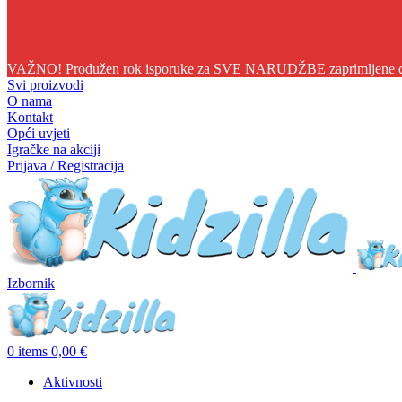
05
07
26
29
VAŽNO! Produžen rok isporuke za SVE NARUDŽBE zaprimljene do 1
Svi proizvodi
O nama
Kontakt
Opći uvjeti
Igračke na akciji
Prijava / Registracija
Izbornik
0
items
0,00
€
Aktivnosti