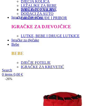
DJEČJA KOLICA
LEŽALJKE ZA BEBE
DJEČJE POSTELJINE
PODLOGE ZA IGRU
DODACI ZA AUTO
Igračke za djevojčice
DJEČJE POSUĐE I PRIBOR
IGRAČKE ZA DJEVOJČICE
LUTKE, BEBE I DRUGE LUTKICE
Igračke za dječake
Bebe
BEBE
DJEČJE FOTELJE
IGRAČKE ZA KREVETIĆ
Search
0
items
0,00
€
-26%