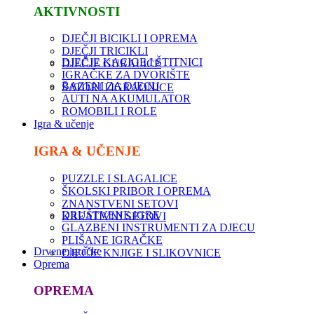
AKTIVNOSTI
DJEČJI BICIKLI I OPREMA
DJEČJI TRICIKLI
DJEČJE KACIGE I ŠTITNICI
DJEČJE GURALICE
IGRAČKE ZA DVORIŠTE
BAZENI ZA DJECU
ŠATORI I IGRAONICE
AUTI NA AKUMULATOR
ROMOBILI I ROLE
Igra & učenje
IGRA & UČENJE
PUZZLE I SLAGALICE
ŠKOLSKI PRIBOR I OPREMA
ZNANSTVENI SETOVI
DRUŠTVENE IGRE
KREATIVNI SETOVI
GLAZBENI INSTRUMENTI ZA DJECU
PLIŠANE IGRAČKE
Drvene igračke
DJEČJE KNJIGE I SLIKOVNICE
Oprema
OPREMA