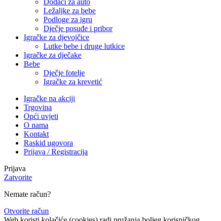
Dodaci za auto
Ležaljke za bebe
Podloge za igru
Dječje posuđe i pribor
Igračke za djevojčice
Lutke bebe i druge lutkice
Igračke za dječake
Bebe
Dječje fotelje
Igračke za krevetić
Igračke na akciji
Trgovina
Opći uvjeti
O nama
Kontakt
Raskid ugovora
Prijava / Registracija
Prijava
Zatvorite
Nemate račun?
Otvorite račun
Web koristi kolačiće (cookies) radi pružanja boljeg korisničkog