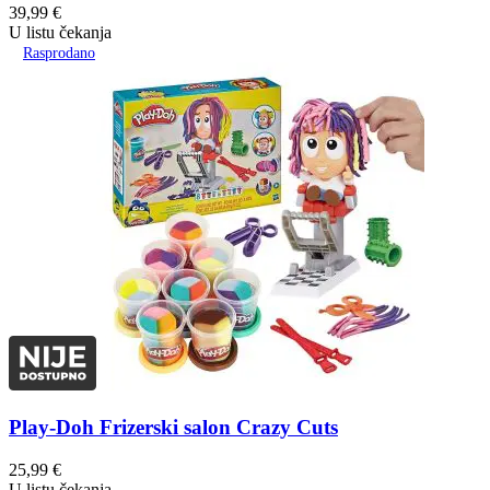
39,99
€
U listu čekanja
Rasprodano
Play-Doh Frizerski salon Crazy Cuts
25,99
€
U listu čekanja