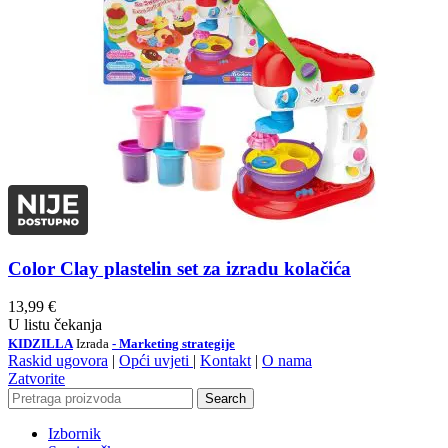
Color Clay plastelin set za izradu kolačića
13,99
€
U listu čekanja
KIDZILLA
Izrada
- Marketing strategije
Raskid ugovora
|
Opći uvjeti
|
Kontakt
|
O nama
Zatvorite
Search
Izbornik