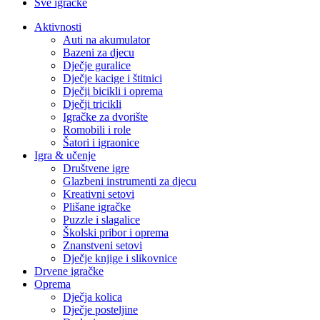
Sve igračke
Aktivnosti
Auti na akumulator
Bazeni za djecu
Dječje guralice
Dječje kacige i štitnici
Dječji bicikli i oprema
Dječji tricikli
Igračke za dvorište
Romobili i role
Šatori i igraonice
Igra & učenje
Društvene igre
Glazbeni instrumenti za djecu
Kreativni setovi
Plišane igračke
Puzzle i slagalice
Školski pribor i oprema
Znanstveni setovi
Dječje knjige i slikovnice
Drvene igračke
Oprema
Dječja kolica
Dječje posteljine