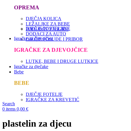
OPREMA
DJEČJA KOLICA
LEŽALJKE ZA BEBE
DJEČJE POSTELJINE
PODLOGE ZA IGRU
DODACI ZA AUTO
Igračke za djevojčice
DJEČJE POSUĐE I PRIBOR
IGRAČKE ZA DJEVOJČICE
LUTKE, BEBE I DRUGE LUTKICE
Igračke za dječake
Bebe
BEBE
DJEČJE FOTELJE
IGRAČKE ZA KREVETIĆ
Search
0
items
0,00
€
plastelin za djecu