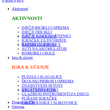
0
items
0,00
€
Aktivnosti
AKTIVNOSTI
DJEČJI BICIKLI I OPREMA
DJEČJI TRICIKLI
DJEČJE KACIGE I ŠTITNICI
DJEČJE GURALICE
IGRAČKE ZA DVORIŠTE
BAZENI ZA DJECU
ŠATORI I IGRAONICE
AUTI NA AKUMULATOR
ROMOBILI I ROLE
Igra & učenje
IGRA & UČENJE
PUZZLE I SLAGALICE
ŠKOLSKI PRIBOR I OPREMA
ZNANSTVENI SETOVI
DRUŠTVENE IGRE
KREATIVNI SETOVI
GLAZBENI INSTRUMENTI ZA DJECU
PLIŠANE IGRAČKE
Drvene igračke
DJEČJE KNJIGE I SLIKOVNICE
Oprema