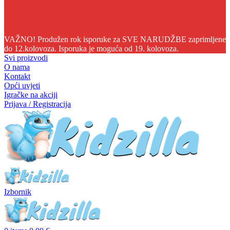
05
17
33
51
VAŽNO! Produžen rok isporuke za SVE NARUDŽBE zaprimljene
do 12.kolovoza. Isporuka je moguća od 19. kolovoza.
Svi proizvodi
O nama
Kontakt
Opći uvjeti
Igračke na akciji
Prijava / Registracija
Izbornik