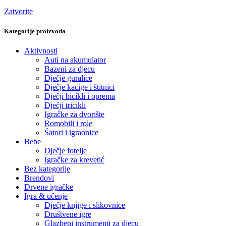
Zatvorite
Kategorije proizvoda
Aktivnosti
Auti na akumulator
Bazeni za djecu
Dječje guralice
Dječje kacige i štitnici
Dječji bicikli i oprema
Dječji tricikli
Igračke za dvorište
Romobili i role
Šatori i igraonice
Bebe
Dječje fotelje
Igračke za krevetić
Bez kategorije
Brendovi
Drvene igračke
Igra & učenje
Dječje knjige i slikovnice
Društvene igre
Glazbeni instrumenti za djecu