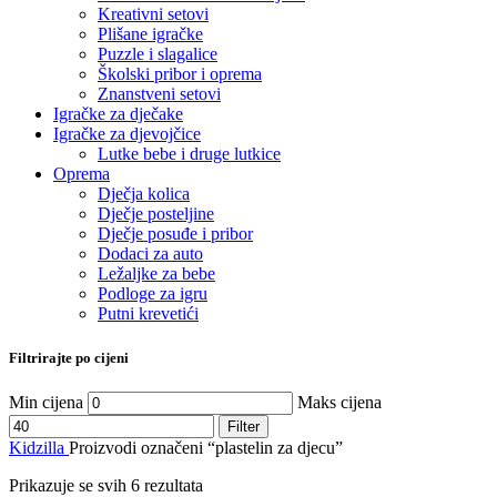
Kreativni setovi
Plišane igračke
Puzzle i slagalice
Školski pribor i oprema
Znanstveni setovi
Igračke za dječake
Igračke za djevojčice
Lutke bebe i druge lutkice
Oprema
Dječja kolica
Dječje posteljine
Dječje posuđe i pribor
Dodaci za auto
Ležaljke za bebe
Podloge za igru
Putni krevetići
Filtrirajte po cijeni
Min cijena
Maks cijena
Filter
Kidzilla
Proizvodi označeni “plastelin za djecu”
Prikazuje se svih 6 rezultata