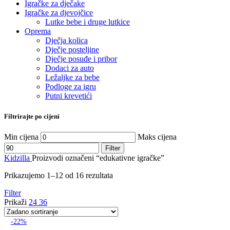
Igračke za dječake
Igračke za djevojčice
Lutke bebe i druge lutkice
Oprema
Dječja kolica
Dječje posteljine
Dječje posuđe i pribor
Dodaci za auto
Ležaljke za bebe
Podloge za igru
Putni krevetići
Filtrirajte po cijeni
Min cijena
Maks cijena
Filter
Kidzilla
Proizvodi označeni “edukativne igračke”
Prikazujemo 1–12 od 16 rezultata
Filter
Prikaži
24
36
-22%