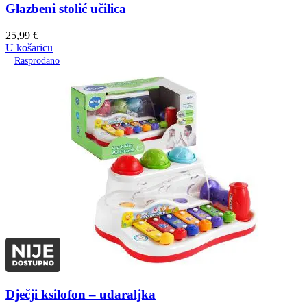
Glazbeni stolić učilica
25,99
€
U košaricu
Rasprodano
Dječji ksilofon – udaraljka