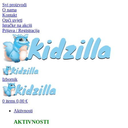
Svi proizvodi
O nama
Kontakt
Opći uvjeti
Igračke na akciji
Prijava / Registracija
Izbornik
0
items
0,00
€
Aktivnosti
AKTIVNOSTI