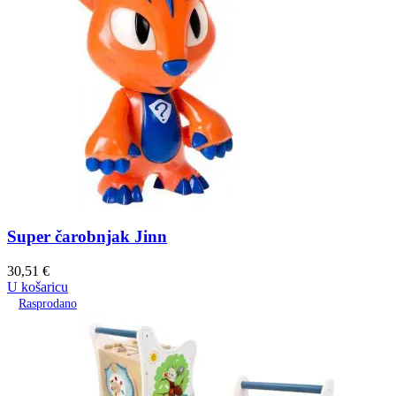
Super čarobnjak Jinn
30,51
€
U košaricu
Rasprodano