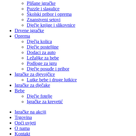
Plišane igračke
Puzzle i slagalice
Školski pribor i oprema
Znanstveni setovi
Dječje knjige i slikovnice
Drvene igračke
Oprema
Dječja kolica
Dječje posteljine
Dodaci za auto
Ležaljke za bebe
Podloge za igru
Dječje posuđe i pribor
Igračke za djevojčice
Lutke bebe i druge lutkice
Igračke za dječake
Bebe
Dječje fotelje
Igračke za krevetić
Igračke na akciji
Trgovina
Opći uvjeti
O nama
Kontakt