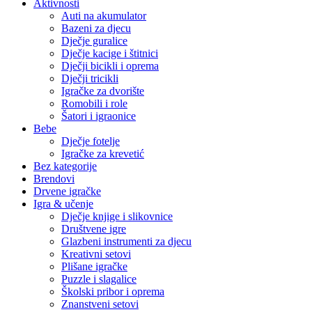
Aktivnosti
Auti na akumulator
Bazeni za djecu
Dječje guralice
Dječje kacige i štitnici
Dječji bicikli i oprema
Dječji tricikli
Igračke za dvorište
Romobili i role
Šatori i igraonice
Bebe
Dječje fotelje
Igračke za krevetić
Bez kategorije
Brendovi
Drvene igračke
Igra & učenje
Dječje knjige i slikovnice
Društvene igre
Glazbeni instrumenti za djecu
Kreativni setovi
Plišane igračke
Puzzle i slagalice
Školski pribor i oprema
Znanstveni setovi