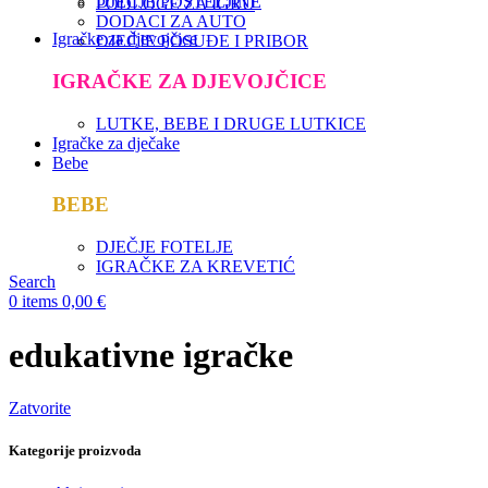
DJEČJE POSTELJINE
PODLOGE ZA IGRU
DODACI ZA AUTO
Igračke za djevojčice
DJEČJE POSUĐE I PRIBOR
IGRAČKE ZA DJEVOJČICE
LUTKE, BEBE I DRUGE LUTKICE
Igračke za dječake
Bebe
BEBE
DJEČJE FOTELJE
IGRAČKE ZA KREVETIĆ
Search
0
items
0,00
€
edukativne igračke
Zatvorite
Kategorije proizvoda