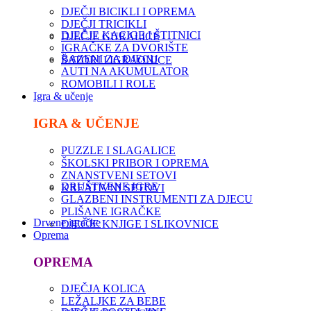
DJEČJI BICIKLI I OPREMA
DJEČJI TRICIKLI
DJEČJE KACIGE I ŠTITNICI
DJEČJE GURALICE
IGRAČKE ZA DVORIŠTE
BAZENI ZA DJECU
ŠATORI I IGRAONICE
AUTI NA AKUMULATOR
ROMOBILI I ROLE
Igra & učenje
IGRA & UČENJE
PUZZLE I SLAGALICE
ŠKOLSKI PRIBOR I OPREMA
ZNANSTVENI SETOVI
DRUŠTVENE IGRE
KREATIVNI SETOVI
GLAZBENI INSTRUMENTI ZA DJECU
PLIŠANE IGRAČKE
Drvene igračke
DJEČJE KNJIGE I SLIKOVNICE
Oprema
OPREMA
DJEČJA KOLICA
LEŽALJKE ZA BEBE