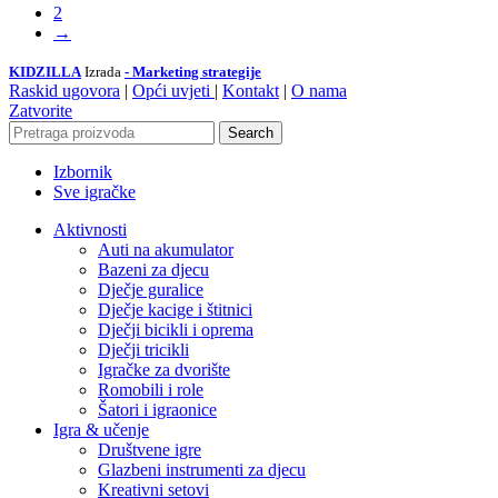
2
→
KIDZILLA
Izrada
- Marketing strategije
Raskid ugovora
|
Opći uvjeti
|
Kontakt
|
O nama
Zatvorite
Search
Izbornik
Sve igračke
Aktivnosti
Auti na akumulator
Bazeni za djecu
Dječje guralice
Dječje kacige i štitnici
Dječji bicikli i oprema
Dječji tricikli
Igračke za dvorište
Romobili i role
Šatori i igraonice
Igra & učenje
Društvene igre
Glazbeni instrumenti za djecu
Kreativni setovi