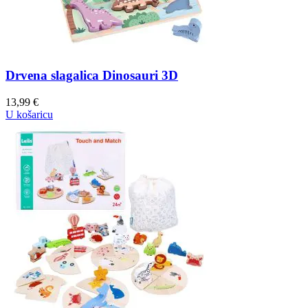
Drvena slagalica Dinosauri 3D
13,99
€
U košaricu