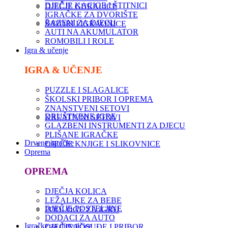
DJEČJE KACIGE I ŠTITNICI
DJEČJE GURALICE
IGRAČKE ZA DVORIŠTE
BAZENI ZA DJECU
ŠATORI I IGRAONICE
AUTI NA AKUMULATOR
ROMOBILI I ROLE
Igra & učenje
IGRA & UČENJE
PUZZLE I SLAGALICE
ŠKOLSKI PRIBOR I OPREMA
ZNANSTVENI SETOVI
DRUŠTVENE IGRE
KREATIVNI SETOVI
GLAZBENI INSTRUMENTI ZA DJECU
PLIŠANE IGRAČKE
Drvene igračke
DJEČJE KNJIGE I SLIKOVNICE
Oprema
OPREMA
DJEČJA KOLICA
LEŽALJKE ZA BEBE
DJEČJE POSTELJINE
PODLOGE ZA IGRU
DODACI ZA AUTO
Igračke za djevojčice
DJEČJE POSUĐE I PRIBOR