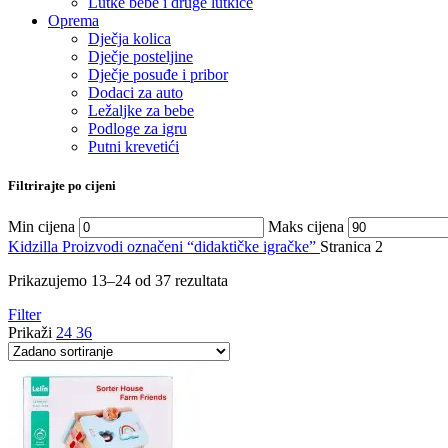
Lutke bebe i druge lutkice
Oprema
Dječja kolica
Dječje posteljine
Dječje posuđe i pribor
Dodaci za auto
Ležaljke za bebe
Podloge za igru
Putni krevetići
Filtrirajte po cijeni
Min cijena
Maks cijena
Kidzilla
Proizvodi označeni “didaktičke igračke”
Stranica 2
Prikazujemo 13–24 od 37 rezultata
Filter
Prikaži
24
36