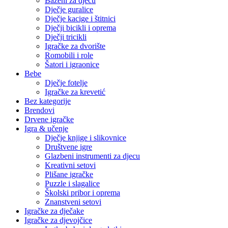
Bazeni za djecu
Dječje guralice
Dječje kacige i štitnici
Dječji bicikli i oprema
Dječji tricikli
Igračke za dvorište
Romobili i role
Šatori i igraonice
Bebe
Dječje fotelje
Igračke za krevetić
Bez kategorije
Brendovi
Drvene igračke
Igra & učenje
Dječje knjige i slikovnice
Društvene igre
Glazbeni instrumenti za djecu
Kreativni setovi
Plišane igračke
Puzzle i slagalice
Školski pribor i oprema
Znanstveni setovi
Igračke za dječake
Igračke za djevojčice