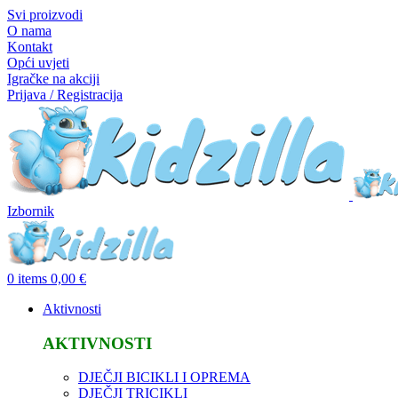
Svi proizvodi
O nama
Kontakt
Opći uvjeti
Igračke na akciji
Prijava / Registracija
Izbornik
0
items
0,00
€
Aktivnosti
AKTIVNOSTI
DJEČJI BICIKLI I OPREMA
DJEČJI TRICIKLI