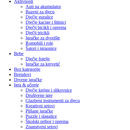
Aktivnosti
Auti na akumulator
Bazeni za djecu
Dječje guralice
Dječje kacige i štitnici
Dječji bicikli i oprema
Dječji tricikli
Igračke za dvorište
Romobili i role
Šatori i igraonice
Bebe
Dječje fotelje
Igračke za krevetić
Bez kategorije
Brendovi
Drvene igračke
Igra & učenje
Dječje knjige i slikovnice
Društvene igre
Glazbeni instrumenti za djecu
Kreativni setovi
Plišane igračke
Puzzle i slagalice
Školski pribor i oprema
Znanstveni setovi