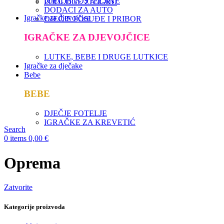
DJEČJE POSTELJINE
PODLOGE ZA IGRU
DODACI ZA AUTO
Igračke za djevojčice
DJEČJE POSUĐE I PRIBOR
IGRAČKE ZA DJEVOJČICE
LUTKE, BEBE I DRUGE LUTKICE
Igračke za dječake
Bebe
BEBE
DJEČJE FOTELJE
IGRAČKE ZA KREVETIĆ
Search
0
items
0,00
€
Oprema
Zatvorite
Kategorije proizvoda