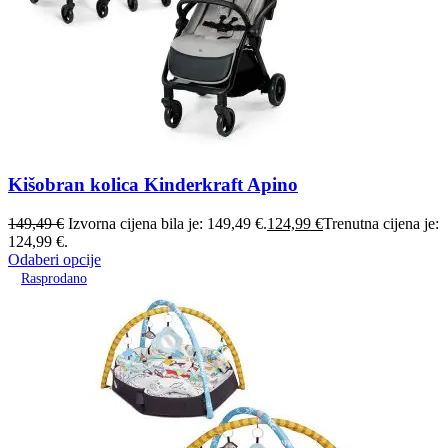
Kišobran kolica Kinderkraft Apino
149,49
€
Izvorna cijena bila je: 149,49 €.
124,99
€
Trenutna cijena je:
124,99 €.
Odaberi opcije
Rasprodano