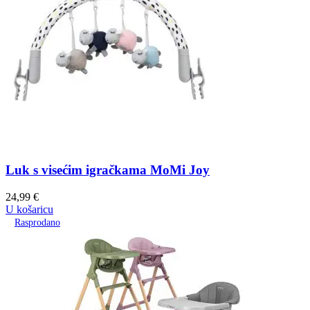
Luk s visećim igračkama MoMi Joy
24,99
€
U košaricu
Rasprodano