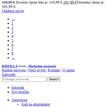
119,99
€
Izvorna cijena bila je: 119,99 €.
101,99
€
Trenutna cijena je:
101,99 €.
Odaberi opcije
←
1
2
3
4
5
6
7
8
→
KIDZILLA
Izrada
- Marketing strategije
Raskid ugovora
|
Opći uvjeti
|
Kontakt
|
O nama
Zatvorite
Search
Izbornik
Sve igračke
Aktivnosti
Auti na akumulator