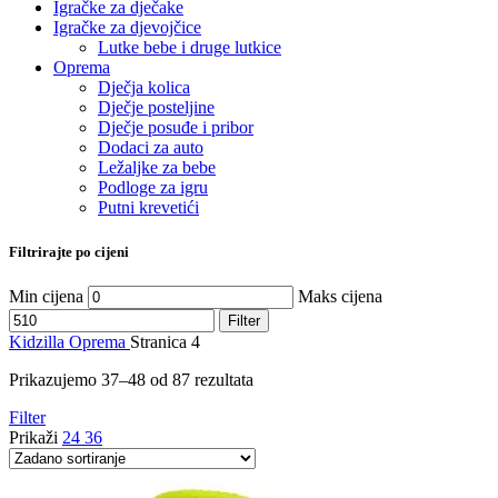
Igračke za dječake
Igračke za djevojčice
Lutke bebe i druge lutkice
Oprema
Dječja kolica
Dječje posteljine
Dječje posuđe i pribor
Dodaci za auto
Ležaljke za bebe
Podloge za igru
Putni krevetići
Filtrirajte po cijeni
Min cijena
Maks cijena
Filter
Kidzilla
Oprema
Stranica 4
Prikazujemo 37–48 od 87 rezultata
Filter
Prikaži
24
36