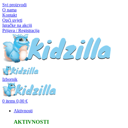
Svi proizvodi
O nama
Kontakt
Opći uvjeti
Igračke na akciji
Prijava / Registracija
Izbornik
0
items
0,00
€
Aktivnosti
AKTIVNOSTI