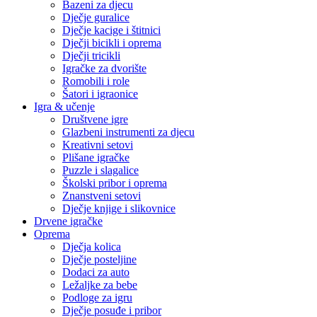
Bazeni za djecu
Dječje guralice
Dječje kacige i štitnici
Dječji bicikli i oprema
Dječji tricikli
Igračke za dvorište
Romobili i role
Šatori i igraonice
Igra & učenje
Društvene igre
Glazbeni instrumenti za djecu
Kreativni setovi
Plišane igračke
Puzzle i slagalice
Školski pribor i oprema
Znanstveni setovi
Dječje knjige i slikovnice
Drvene igračke
Oprema
Dječja kolica
Dječje posteljine
Dodaci za auto
Ležaljke za bebe
Podloge za igru
Dječje posuđe i pribor