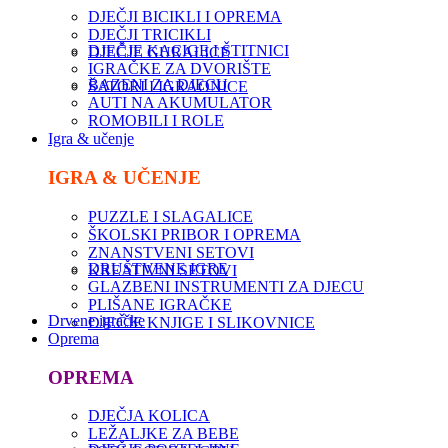
DJEČJI BICIKLI I OPREMA
DJEČJI TRICIKLI
DJEČJE KACIGE I ŠTITNICI
DJEČJE GURALICE
IGRAČKE ZA DVORIŠTE
BAZENI ZA DJECU
ŠATORI I IGRAONICE
AUTI NA AKUMULATOR
ROMOBILI I ROLE
Igra & učenje
IGRA & UČENJE
PUZZLE I SLAGALICE
ŠKOLSKI PRIBOR I OPREMA
ZNANSTVENI SETOVI
DRUŠTVENE IGRE
KREATIVNI SETOVI
GLAZBENI INSTRUMENTI ZA DJECU
PLIŠANE IGRAČKE
Drvene igračke
DJEČJE KNJIGE I SLIKOVNICE
Oprema
OPREMA
DJEČJA KOLICA
LEŽALJKE ZA BEBE