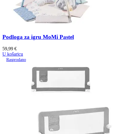
Podloga za igru MoMi Pastel
59,99
€
U košaricu
Rasprodano