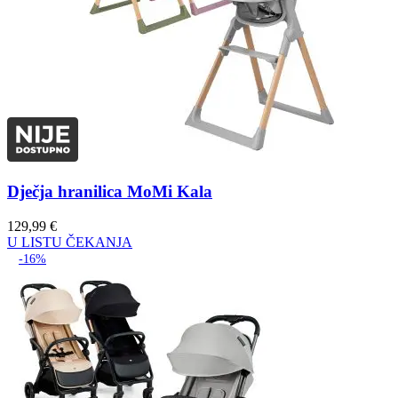
Dječja hranilica MoMi Kala
129,99
€
U LISTU ČEKANJA
-16%