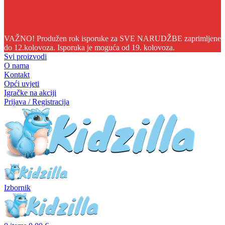
03
11
16
00
VAŽNO! Produžen rok isporuke za SVE NARUDŽBE zaprimljene
do 12.kolovoza. Isporuka je moguća od 19. kolovoza.
Svi proizvodi
O nama
Kontakt
Opći uvjeti
Igračke na akciji
Prijava / Registracija
Izbornik