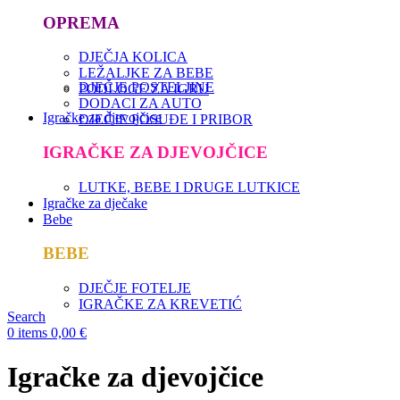
OPREMA
DJEČJA KOLICA
LEŽALJKE ZA BEBE
DJEČJE POSTELJINE
PODLOGE ZA IGRU
DODACI ZA AUTO
Igračke za djevojčice
DJEČJE POSUĐE I PRIBOR
IGRAČKE ZA DJEVOJČICE
LUTKE, BEBE I DRUGE LUTKICE
Igračke za dječake
Bebe
BEBE
DJEČJE FOTELJE
IGRAČKE ZA KREVETIĆ
Search
0
items
0,00
€
Igračke za djevojčice