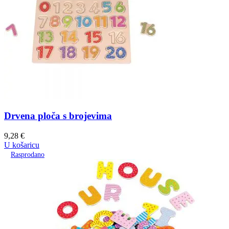
Drvena ploča s brojevima
9,28
€
U košaricu
Rasprodano