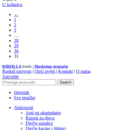
U košaricu
←
1
2
3
…
28
29
30
31
KIDZILLA
Izrada
- Marketing strategije
Raskid ugovora
|
Opći uvjeti
|
Kontakt
|
O nama
Zatvorite
Search
Izbornik
Sve igračke
Aktivnosti
Auti na akumulator
Bazeni za djecu
Dječje guralice
Dječje kacige i štitnici