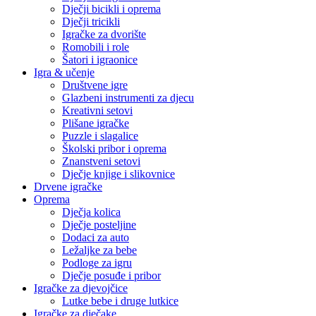
Dječji bicikli i oprema
Dječji tricikli
Igračke za dvorište
Romobili i role
Šatori i igraonice
Igra & učenje
Društvene igre
Glazbeni instrumenti za djecu
Kreativni setovi
Plišane igračke
Puzzle i slagalice
Školski pribor i oprema
Znanstveni setovi
Dječje knjige i slikovnice
Drvene igračke
Oprema
Dječja kolica
Dječje posteljine
Dodaci za auto
Ležaljke za bebe
Podloge za igru
Dječje posuđe i pribor
Igračke za djevojčice
Lutke bebe i druge lutkice
Igračke za dječake