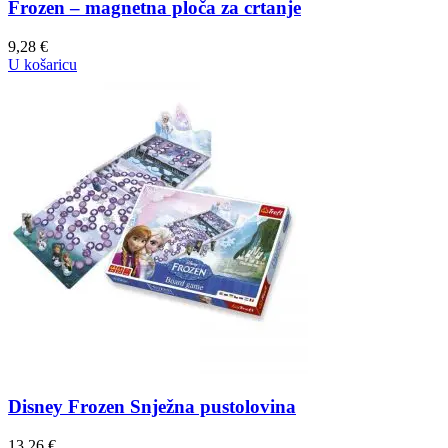
Frozen – magnetna ploča za crtanje
9,28
€
U košaricu
Disney Frozen Snježna pustolovina
13,26
€