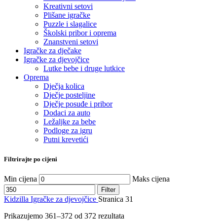
Kreativni setovi
Plišane igračke
Puzzle i slagalice
Školski pribor i oprema
Znanstveni setovi
Igračke za dječake
Igračke za djevojčice
Lutke bebe i druge lutkice
Oprema
Dječja kolica
Dječje posteljine
Dječje posuđe i pribor
Dodaci za auto
Ležaljke za bebe
Podloge za igru
Putni krevetići
Filtrirajte po cijeni
Min cijena
Maks cijena
Filter
Kidzilla
Igračke za djevojčice
Stranica 31
Prikazujemo 361–372 od 372 rezultata