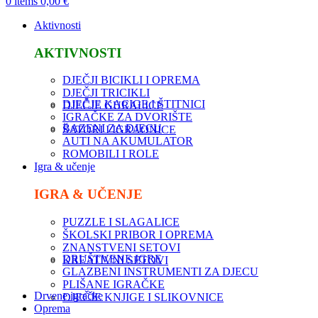
0
items
0,00
€
Aktivnosti
AKTIVNOSTI
DJEČJI BICIKLI I OPREMA
DJEČJI TRICIKLI
DJEČJE KACIGE I ŠTITNICI
DJEČJE GURALICE
IGRAČKE ZA DVORIŠTE
BAZENI ZA DJECU
ŠATORI I IGRAONICE
AUTI NA AKUMULATOR
ROMOBILI I ROLE
Igra & učenje
IGRA & UČENJE
PUZZLE I SLAGALICE
ŠKOLSKI PRIBOR I OPREMA
ZNANSTVENI SETOVI
DRUŠTVENE IGRE
KREATIVNI SETOVI
GLAZBENI INSTRUMENTI ZA DJECU
PLIŠANE IGRAČKE
Drvene igračke
DJEČJE KNJIGE I SLIKOVNICE
Oprema