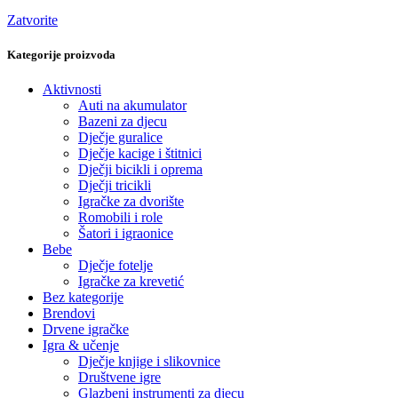
Zatvorite
Kategorije proizvoda
Aktivnosti
Auti na akumulator
Bazeni za djecu
Dječje guralice
Dječje kacige i štitnici
Dječji bicikli i oprema
Dječji tricikli
Igračke za dvorište
Romobili i role
Šatori i igraonice
Bebe
Dječje fotelje
Igračke za krevetić
Bez kategorije
Brendovi
Drvene igračke
Igra & učenje
Dječje knjige i slikovnice
Društvene igre
Glazbeni instrumenti za djecu