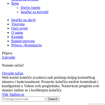
Bebe
Dječje fotelje
Igračke za krevetić
Igračke na akciji
Trgovina
Opći uvjeti
O nama
Kontakt
Raskid ugovora
Prijava / Registracija
Prijava
Zatvorite
Nemate račun?
Otvorite račun
Web koristi kolačiće (cookies) radi pružanja boljeg korisničkog
iskustva i funkcionalnosti. Postavke kolačića možete kontrolirati i
konfigurirati u Vašem web pregledniku. Nastavkom pregleda web
stranice slažete se s korištenjem kolačića
Više
Slažem se
Search
Lista čekanja
Obavijestit ćemo Vas kada proizvod bude ponovno