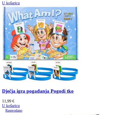
U košaricu
Dječja igra pogađanja Pogodi tko
11,99
€
U košaricu
Rasprodano