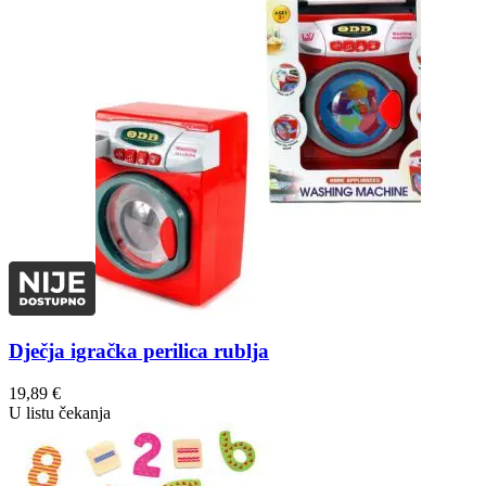
Dječja igračka perilica rublja
19,89
€
U listu čekanja