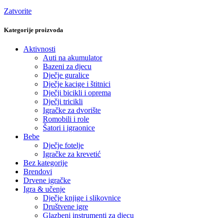
Zatvorite
Kategorije proizvoda
Aktivnosti
Auti na akumulator
Bazeni za djecu
Dječje guralice
Dječje kacige i štitnici
Dječji bicikli i oprema
Dječji tricikli
Igračke za dvorište
Romobili i role
Šatori i igraonice
Bebe
Dječje fotelje
Igračke za krevetić
Bez kategorije
Brendovi
Drvene igračke
Igra & učenje
Dječje knjige i slikovnice
Društvene igre
Glazbeni instrumenti za djecu