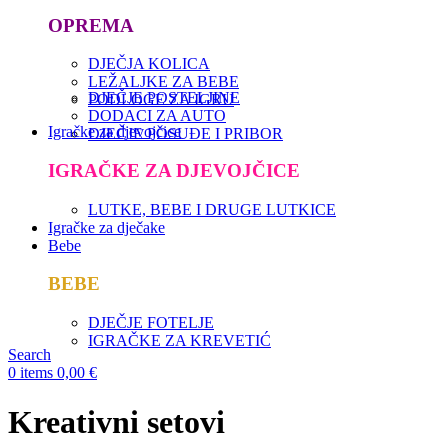
OPREMA
DJEČJA KOLICA
LEŽALJKE ZA BEBE
DJEČJE POSTELJINE
PODLOGE ZA IGRU
DODACI ZA AUTO
Igračke za djevojčice
DJEČJE POSUĐE I PRIBOR
IGRAČKE ZA DJEVOJČICE
LUTKE, BEBE I DRUGE LUTKICE
Igračke za dječake
Bebe
BEBE
DJEČJE FOTELJE
IGRAČKE ZA KREVETIĆ
Search
0
items
0,00
€
Kreativni setovi