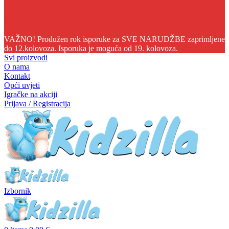
06
01
46
40
VAŽNO! Produžen rok isporuke za SVE NARUDŽBE zaprimljene
do 12.kolovoza. Isporuka je moguća od 19. kolovoza.
Svi proizvodi
O nama
Kontakt
Opći uvjeti
Igračke na akciji
Prijava / Registracija
Izbornik