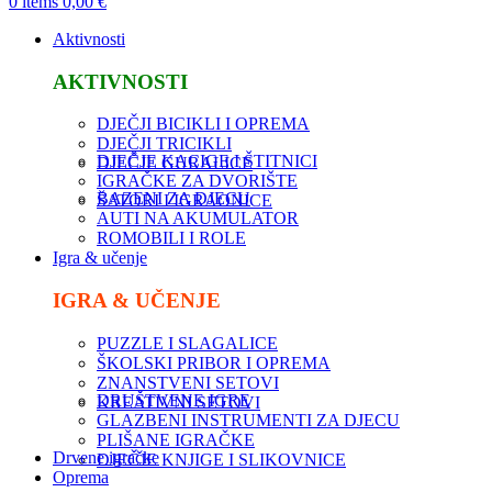
0
items
0,00
€
Aktivnosti
AKTIVNOSTI
DJEČJI BICIKLI I OPREMA
DJEČJI TRICIKLI
DJEČJE KACIGE I ŠTITNICI
DJEČJE GURALICE
IGRAČKE ZA DVORIŠTE
BAZENI ZA DJECU
ŠATORI I IGRAONICE
AUTI NA AKUMULATOR
ROMOBILI I ROLE
Igra & učenje
IGRA & UČENJE
PUZZLE I SLAGALICE
ŠKOLSKI PRIBOR I OPREMA
ZNANSTVENI SETOVI
DRUŠTVENE IGRE
KREATIVNI SETOVI
GLAZBENI INSTRUMENTI ZA DJECU
PLIŠANE IGRAČKE
Drvene igračke
DJEČJE KNJIGE I SLIKOVNICE
Oprema