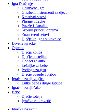
Igra & učenje
Društvene igre
Glazbeni instrumenti za djecu
Kreativni setovi
Plišane igračke
Puzzle i slagalice
Školski pribor i oprema
Znanstveni setovi
Dječje knjige i slikovnice
Drvene igračke
Oprema
Dječja kolica
Dječje posteljine
Dodaci za auto
Ležaljke za bebe
Podloge za igru
Dječje posuđe i pribor
Igračke za djevojčice
Lutke bebe i druge lutkice
Igračke za dječake
Bebe
Dječje fotelje
Igračke za krevetić
Igračke na akciji