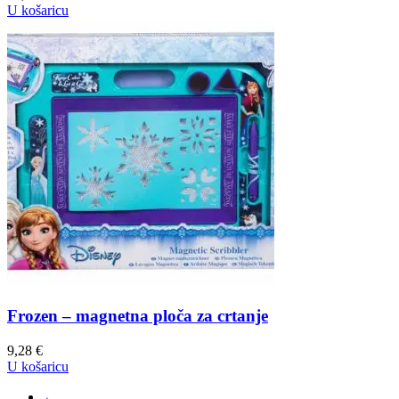
U košaricu
Frozen – magnetna ploča za crtanje
9,28
€
U košaricu
←