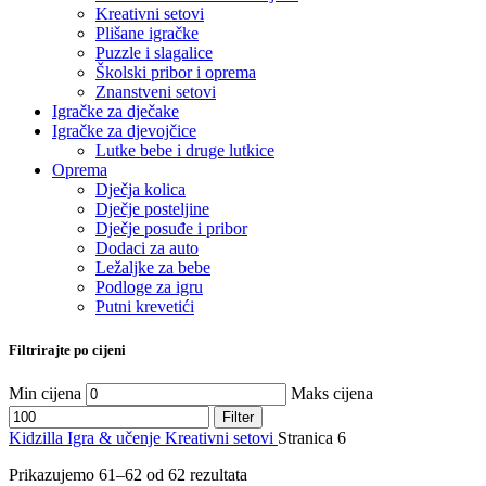
Kreativni setovi
Plišane igračke
Puzzle i slagalice
Školski pribor i oprema
Znanstveni setovi
Igračke za dječake
Igračke za djevojčice
Lutke bebe i druge lutkice
Oprema
Dječja kolica
Dječje posteljine
Dječje posuđe i pribor
Dodaci za auto
Ležaljke za bebe
Podloge za igru
Putni krevetići
Filtrirajte po cijeni
Min cijena
Maks cijena
Filter
Kidzilla
Igra & učenje
Kreativni setovi
Stranica 6
Prikazujemo 61–62 od 62 rezultata