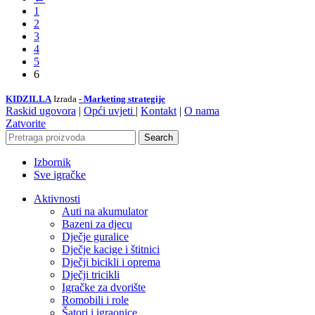
1
2
3
4
5
6
KIDZILLA
Izrada
- Marketing strategije
Raskid ugovora
|
Opći uvjeti
|
Kontakt
|
O nama
Zatvorite
Search
Izbornik
Sve igračke
Aktivnosti
Auti na akumulator
Bazeni za djecu
Dječje guralice
Dječje kacige i štitnici
Dječji bicikli i oprema
Dječji tricikli
Igračke za dvorište
Romobili i role
Šatori i igraonice