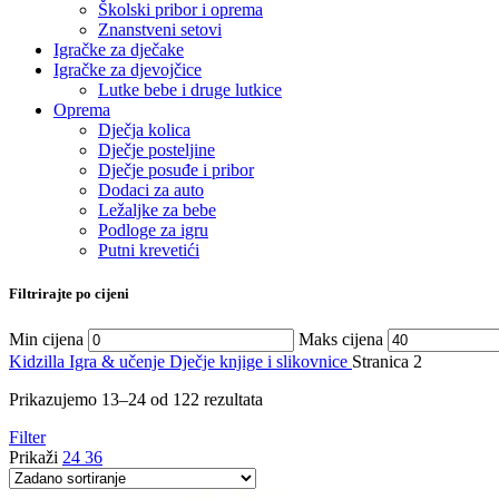
Školski pribor i oprema
Znanstveni setovi
Igračke za dječake
Igračke za djevojčice
Lutke bebe i druge lutkice
Oprema
Dječja kolica
Dječje posteljine
Dječje posuđe i pribor
Dodaci za auto
Ležaljke za bebe
Podloge za igru
Putni krevetići
Filtrirajte po cijeni
Min cijena
Maks cijena
Kidzilla
Igra & učenje
Dječje knjige i slikovnice
Stranica 2
Prikazujemo 13–24 od 122 rezultata
Filter
Prikaži
24
36