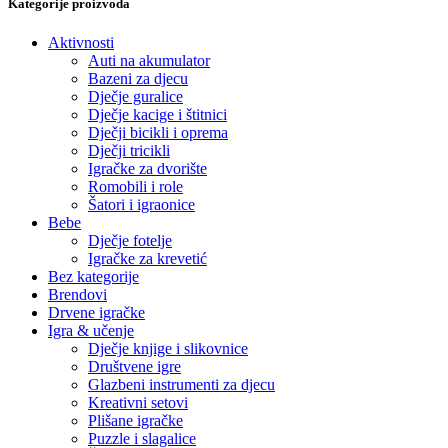
Kategorije proizvoda
Aktivnosti
Auti na akumulator
Bazeni za djecu
Dječje guralice
Dječje kacige i štitnici
Dječji bicikli i oprema
Dječji tricikli
Igračke za dvorište
Romobili i role
Šatori i igraonice
Bebe
Dječje fotelje
Igračke za krevetić
Bez kategorije
Brendovi
Drvene igračke
Igra & učenje
Dječje knjige i slikovnice
Društvene igre
Glazbeni instrumenti za djecu
Kreativni setovi
Plišane igračke
Puzzle i slagalice