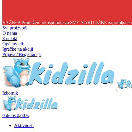
04
10
46
06
VAŽNO! Produžen rok isporuke za SVE NARUDŽBE zaprimljene do 1
Svi proizvodi
O nama
Kontakt
Opći uvjeti
Igračke na akciji
Prijava / Registracija
Izbornik
0
items
0,00
€
Aktivnosti