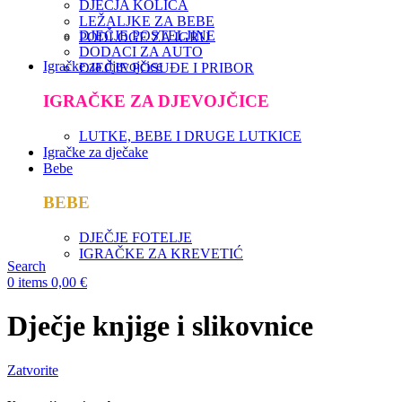
DJEČJA KOLICA
LEŽALJKE ZA BEBE
DJEČJE POSTELJINE
PODLOGE ZA IGRU
DODACI ZA AUTO
Igračke za djevojčice
DJEČJE POSUĐE I PRIBOR
IGRAČKE ZA DJEVOJČICE
LUTKE, BEBE I DRUGE LUTKICE
Igračke za dječake
Bebe
BEBE
DJEČJE FOTELJE
IGRAČKE ZA KREVETIĆ
Search
0
items
0,00
€
Dječje knjige i slikovnice
Zatvorite