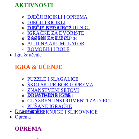
AKTIVNOSTI
DJEČJI BICIKLI I OPREMA
DJEČJI TRICIKLI
DJEČJE KACIGE I ŠTITNICI
DJEČJE GURALICE
IGRAČKE ZA DVORIŠTE
BAZENI ZA DJECU
ŠATORI I IGRAONICE
AUTI NA AKUMULATOR
ROMOBILI I ROLE
Igra & učenje
IGRA & UČENJE
PUZZLE I SLAGALICE
ŠKOLSKI PRIBOR I OPREMA
ZNANSTVENI SETOVI
DRUŠTVENE IGRE
KREATIVNI SETOVI
GLAZBENI INSTRUMENTI ZA DJECU
PLIŠANE IGRAČKE
Drvene igračke
DJEČJE KNJIGE I SLIKOVNICE
Oprema
OPREMA