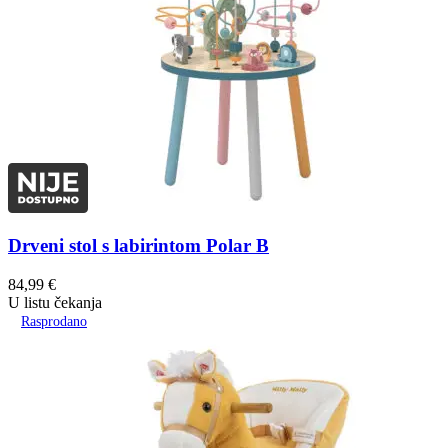
Drveni stol s labirintom Polar B
84,99
€
U listu čekanja
Rasprodano