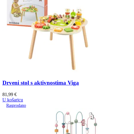
Drveni stol s aktivnostima Viga
81,99
€
U košaricu
Rasprodano