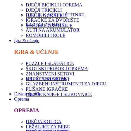
DJEČJI BICIKLI I OPREMA
DJEČJI TRICIKLI
DJEČJE KACIGE I ŠTITNICI
DJEČJE GURALICE
IGRAČKE ZA DVORIŠTE
BAZENI ZA DJECU
ŠATORI I IGRAONICE
AUTI NA AKUMULATOR
ROMOBILI I ROLE
Igra & učenje
IGRA & UČENJE
PUZZLE I SLAGALICE
ŠKOLSKI PRIBOR I OPREMA
ZNANSTVENI SETOVI
DRUŠTVENE IGRE
KREATIVNI SETOVI
GLAZBENI INSTRUMENTI ZA DJECU
PLIŠANE IGRAČKE
Drvene igračke
DJEČJE KNJIGE I SLIKOVNICE
Oprema
OPREMA
DJEČJA KOLICA
LEŽALJKE ZA BEBE