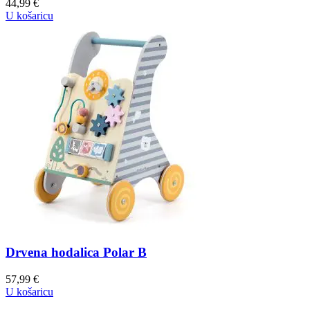
44,99
€
U košaricu
Drvena hodalica Polar B
57,99
€
U košaricu