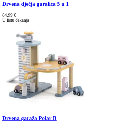
Drvena dječja guralica 5 u 1
84,99
€
U listu čekanja
Drvena garaža Polar B