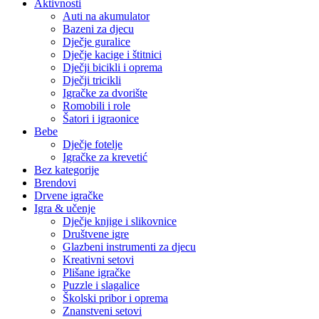
Aktivnosti
Auti na akumulator
Bazeni za djecu
Dječje guralice
Dječje kacige i štitnici
Dječji bicikli i oprema
Dječji tricikli
Igračke za dvorište
Romobili i role
Šatori i igraonice
Bebe
Dječje fotelje
Igračke za krevetić
Bez kategorije
Brendovi
Drvene igračke
Igra & učenje
Dječje knjige i slikovnice
Društvene igre
Glazbeni instrumenti za djecu
Kreativni setovi
Plišane igračke
Puzzle i slagalice
Školski pribor i oprema
Znanstveni setovi