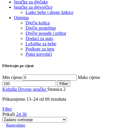
Igračke za dječake
Igračke za djevojčice
Lutke bebe i druge lutkice
Oprema
Dječja kolica
Dječje posteljine
Dječje posuđe i pribor
Dodaci za auto
Ležaljke za bebe
Podloge za igru
Putni krevetići
Filtrirajte po cijeni
Min cijena
Maks cijena
Filter
Kidzilla
Drvene igračke
Stranica 2
Prikazujemo 13–24 od 69 rezultata
Filter
Prikaži
24
36
Rasprodano