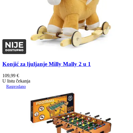
Konjić za ljuljanje Milly Mally 2 u 1
109,99
€
U listu čekanja
Rasprodano