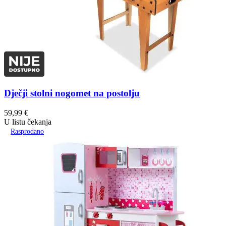
Dječji stolni nogomet na postolju
59,99
€
U listu čekanja
Rasprodano