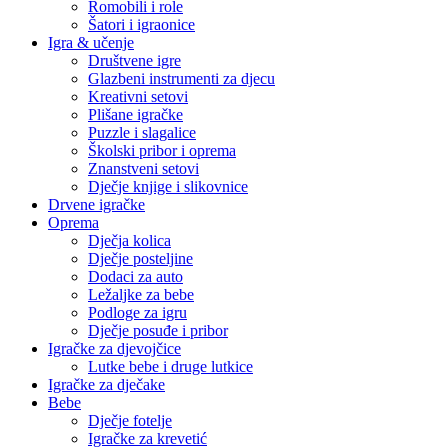
Romobili i role
Šatori i igraonice
Igra & učenje
Društvene igre
Glazbeni instrumenti za djecu
Kreativni setovi
Plišane igračke
Puzzle i slagalice
Školski pribor i oprema
Znanstveni setovi
Dječje knjige i slikovnice
Drvene igračke
Oprema
Dječja kolica
Dječje posteljine
Dodaci za auto
Ležaljke za bebe
Podloge za igru
Dječje posuđe i pribor
Igračke za djevojčice
Lutke bebe i druge lutkice
Igračke za dječake
Bebe
Dječje fotelje
Igračke za krevetić