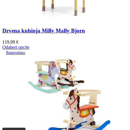
Drvena kuhinja Milly Mally Bjorn
119,99
€
Odaberi opcije
Rasprodano