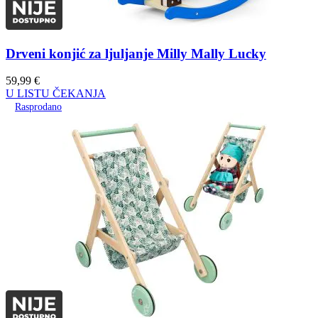
Drveni konjić za ljuljanje Milly Mally Lucky
59,99
€
U LISTU ČEKANJA
Rasprodano