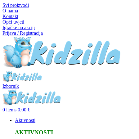
Svi proizvodi
O nama
Kontakt
Opći uvjeti
Igračke na akciji
Prijava / Registracija
Izbornik
0
items
0,00
€
Aktivnosti
AKTIVNOSTI