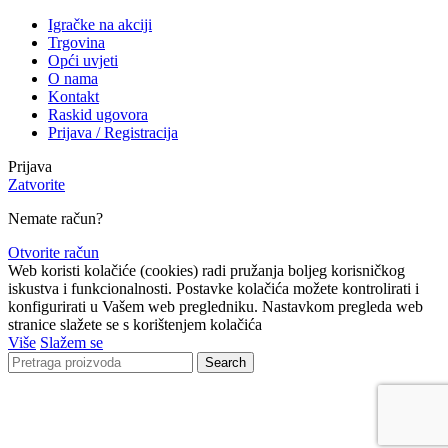
Igračke na akciji
Trgovina
Opći uvjeti
O nama
Kontakt
Raskid ugovora
Prijava / Registracija
Prijava
Zatvorite
Nemate račun?
Otvorite račun
Web koristi kolačiće (cookies) radi pružanja boljeg korisničkog
iskustva i funkcionalnosti. Postavke kolačića možete kontrolirati i
konfigurirati u Vašem web pregledniku. Nastavkom pregleda web
stranice slažete se s korištenjem kolačića
Više
Slažem se
Search
Lista čekanja
Obavijestit ćemo Vas kada proizvod bude ponovno
dostupan.
Email
Nećemo dijeliti vašu adresu ni s
kim drugim.
Želim obavijest