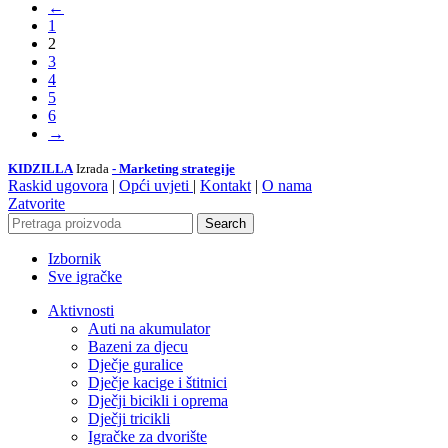
←
1
2
3
4
5
6
→
KIDZILLA
Izrada
- Marketing strategije
Raskid ugovora
|
Opći uvjeti
|
Kontakt
|
O nama
Zatvorite
Search
Izbornik
Sve igračke
Aktivnosti
Auti na akumulator
Bazeni za djecu
Dječje guralice
Dječje kacige i štitnici
Dječji bicikli i oprema
Dječji tricikli
Igračke za dvorište