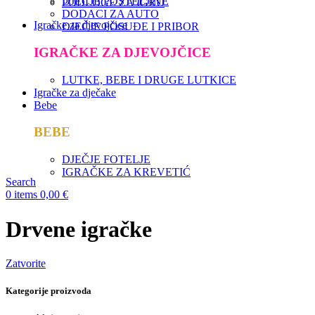
DJEČJE POSTELJINE
PODLOGE ZA IGRU
DODACI ZA AUTO
Igračke za djevojčice
DJEČJE POSUĐE I PRIBOR
IGRAČKE ZA DJEVOJČICE
LUTKE, BEBE I DRUGE LUTKICE
Igračke za dječake
Bebe
BEBE
DJEČJE FOTELJE
IGRAČKE ZA KREVETIĆ
Search
0
items
0,00
€
Drvene igračke
Zatvorite
Kategorije proizvoda