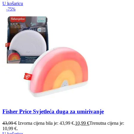
U košaricu
-75%
Fisher Price Svjetleća duga za umirivanje
43,99
€
Izvorna cijena bila je: 43,99 €.
10,99
€
Trenutna cijena je:
10,99 €.
U košaricu