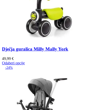
Dječja guralica Milly Mally York
49,99
€
Odaberi opcije
-24%