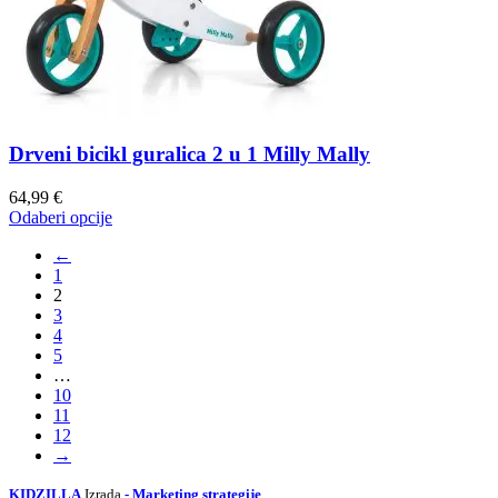
Drveni bicikl guralica 2 u 1 Milly Mally
64,99
€
Odaberi opcije
←
1
2
3
4
5
…
10
11
12
→
KIDZILLA
Izrada
- Marketing strategije