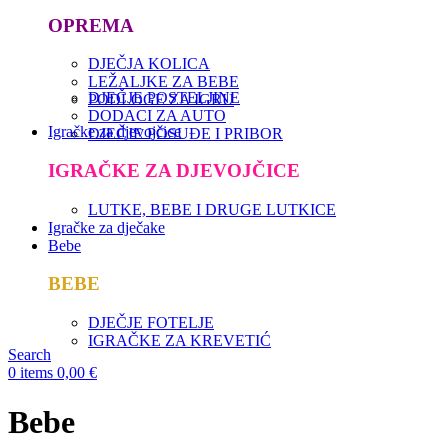
OPREMA
DJEČJA KOLICA
LEŽALJKE ZA BEBE
DJEČJE POSTELJINE
PODLOGE ZA IGRU
DODACI ZA AUTO
Igračke za djevojčice
DJEČJE POSUĐE I PRIBOR
IGRAČKE ZA DJEVOJČICE
LUTKE, BEBE I DRUGE LUTKICE
Igračke za dječake
Bebe
BEBE
DJEČJE FOTELJE
IGRAČKE ZA KREVETIĆ
Search
0
items
0,00
€
Bebe