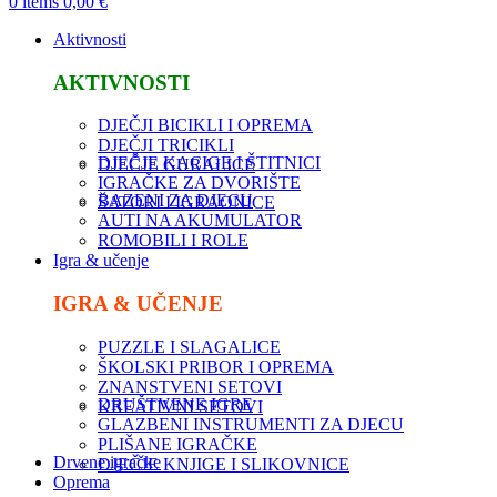
0
items
0,00
€
Aktivnosti
AKTIVNOSTI
DJEČJI BICIKLI I OPREMA
DJEČJI TRICIKLI
DJEČJE KACIGE I ŠTITNICI
DJEČJE GURALICE
IGRAČKE ZA DVORIŠTE
BAZENI ZA DJECU
ŠATORI I IGRAONICE
AUTI NA AKUMULATOR
ROMOBILI I ROLE
Igra & učenje
IGRA & UČENJE
PUZZLE I SLAGALICE
ŠKOLSKI PRIBOR I OPREMA
ZNANSTVENI SETOVI
DRUŠTVENE IGRE
KREATIVNI SETOVI
GLAZBENI INSTRUMENTI ZA DJECU
PLIŠANE IGRAČKE
Drvene igračke
DJEČJE KNJIGE I SLIKOVNICE
Oprema