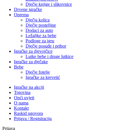
Dječje knjige i slikovnice
Drvene igračke
Oprema
Dječja kolica
Dječje posteljine
Dodaci za auto
Ležaljke za bebe
Podloge za igru
Dječje posuđe i pribor
Igračke za djevojčice
Lutke bebe i druge lutkice
Igračke za dječake
Bebe
Dječje fotelje
Igračke za krevetić
Igračke na akciji
Trgovina
Opći uvjeti
O nama
Kontakt
Raskid ugovora
Prijava / Registracija
Prijava