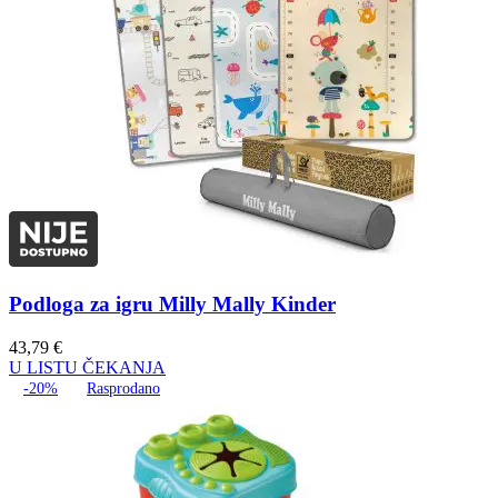
Podloga za igru Milly Mally Kinder
43,79
€
U LISTU ČEKANJA
-20%
Rasprodano