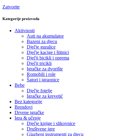
Zatvorite
Kategorije proizvoda
Aktivnosti
Auti na akumulator
Bazeni za djecu
Dječje guralice
Dječje kacige i štitnici
Dječji bicikli i oprema
Dječji tricikli
Igračke za dvorište
Romobili i role
Šatori i igraonice
Bebe
Dječje fotelje
Igračke za krevetić
Bez kategorije
Brendovi
Drvene igračke
Igra & učenje
Dječje knjige i slikovnice
Društvene igre
Glazbeni instrumenti za djecu