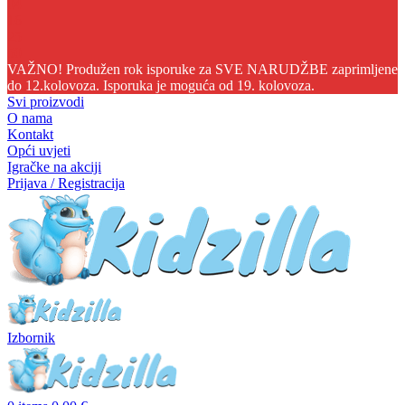
04
16
25
50
VAŽNO! Produžen rok isporuke za SVE NARUDŽBE zaprimljene
do 12.kolovoza. Isporuka je moguća od 19. kolovoza.
Svi proizvodi
O nama
Kontakt
Opći uvjeti
Igračke na akciji
Prijava / Registracija
Izbornik