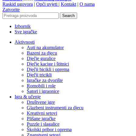
Raskid ugovora
|
Opći uvjeti
|
Kontakt
|
O nama
Zatvorite
Search
Izbornik
Sve igračke
Aktivnosti
Auti na akumulator
Bazeni za djecu
Dječje guralice
Dječje kacige i štitnici
Dječji bicikli i oprema
Dječji tricikli
Igračke za dvorište
Romobili i role
Šatori i igraonice
Igra & učenje
Društvene igre
Glazbeni instrumenti za djecu
Kreativni setovi
Plišane igračke
Puzzle i slagalice
Školski pribor i oprema
Znanstveni setovi