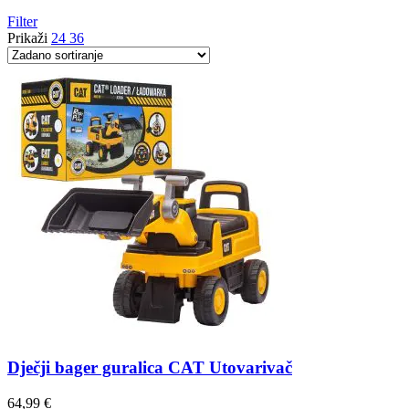
Filter
Prikaži
24
36
Dječji bager guralica CAT Utovarivač
64,99
€