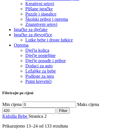
Kreativni setovi
Plišane igračke
Puzzle i slagalice
Školski pribor i oprema
Znanstveni setovi
Igračke za dječake
Igračke za djevojčice
Lutke bebe i druge lutkice
Oprema
Dječja kolica
Dječje posteljine
Dječje posuđe i pribor
Dodaci za auto
Ležaljke za bebe
Podloge za igru
Putni krevetići
Filtrirajte po cijeni
Min cijena
Maks cijena
Filter
Kidzilla
Bebe
Stranica 2
Prikazujemo 13–24 od 133 rezultata