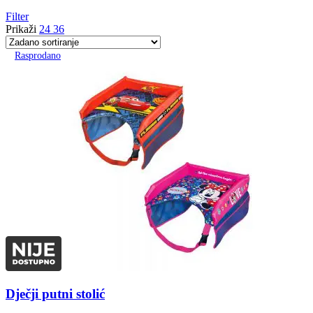
Filter
Prikaži
24
36
Rasprodano
Dječji putni stolić