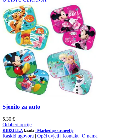
Sjenilo za auto
5,30
€
Odaberi opcije
KIDZILLA
Izrada
- Marketing strategije
Raskid ugovora
|
Opći uvjeti
|
Kontakt
|
O nama