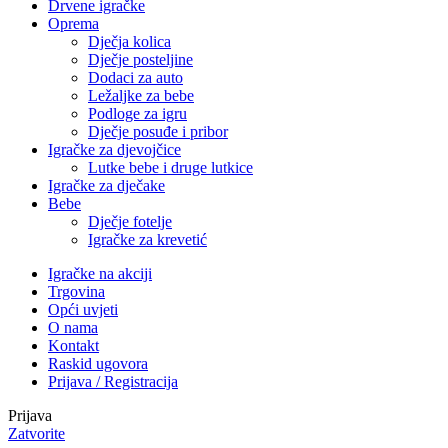
Drvene igračke
Oprema
Dječja kolica
Dječje posteljine
Dodaci za auto
Ležaljke za bebe
Podloge za igru
Dječje posuđe i pribor
Igračke za djevojčice
Lutke bebe i druge lutkice
Igračke za dječake
Bebe
Dječje fotelje
Igračke za krevetić
Igračke na akciji
Trgovina
Opći uvjeti
O nama
Kontakt
Raskid ugovora
Prijava / Registracija
Prijava
Zatvorite