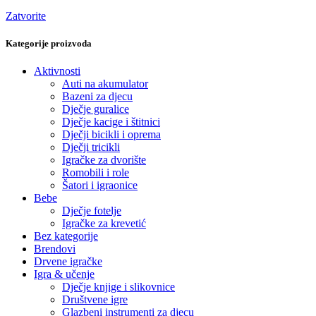
Zatvorite
Kategorije proizvoda
Aktivnosti
Auti na akumulator
Bazeni za djecu
Dječje guralice
Dječje kacige i štitnici
Dječji bicikli i oprema
Dječji tricikli
Igračke za dvorište
Romobili i role
Šatori i igraonice
Bebe
Dječje fotelje
Igračke za krevetić
Bez kategorije
Brendovi
Drvene igračke
Igra & učenje
Dječje knjige i slikovnice
Društvene igre
Glazbeni instrumenti za djecu