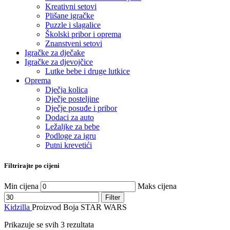
Kreativni setovi
Plišane igračke
Puzzle i slagalice
Školski pribor i oprema
Znanstveni setovi
Igračke za dječake
Igračke za djevojčice
Lutke bebe i druge lutkice
Oprema
Dječja kolica
Dječje posteljine
Dječje posuđe i pribor
Dodaci za auto
Ležaljke za bebe
Podloge za igru
Putni krevetići
Filtrirajte po cijeni
Min cijena
Maks cijena
Filter
Kidzilla
Proizvod Boja
STAR WARS
Prikazuje se svih 3 rezultata