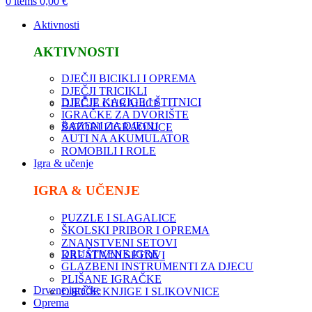
0
items
0,00
€
Aktivnosti
AKTIVNOSTI
DJEČJI BICIKLI I OPREMA
DJEČJI TRICIKLI
DJEČJE KACIGE I ŠTITNICI
DJEČJE GURALICE
IGRAČKE ZA DVORIŠTE
BAZENI ZA DJECU
ŠATORI I IGRAONICE
AUTI NA AKUMULATOR
ROMOBILI I ROLE
Igra & učenje
IGRA & UČENJE
PUZZLE I SLAGALICE
ŠKOLSKI PRIBOR I OPREMA
ZNANSTVENI SETOVI
DRUŠTVENE IGRE
KREATIVNI SETOVI
GLAZBENI INSTRUMENTI ZA DJECU
PLIŠANE IGRAČKE
Drvene igračke
DJEČJE KNJIGE I SLIKOVNICE
Oprema