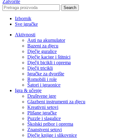
Zatvorite
Search
Izbornik
Sve igračke
Aktivnosti
Auti na akumulator
Bazeni za djecu
Dječje guralice
Dječje kacige i štitnici
Dječji bicikli i oprema
Dječji tricikli
Igračke za dvorište
Romobili i role
Šatori i igraonice
Igra & učenje
Društvene igre
Glazbeni instrumenti za djecu
Kreativni setovi
Plišane igračke
Puzzle i slagalice
Školski pribor i oprema
Znanstveni setovi
Dječje knjige i slikovnice