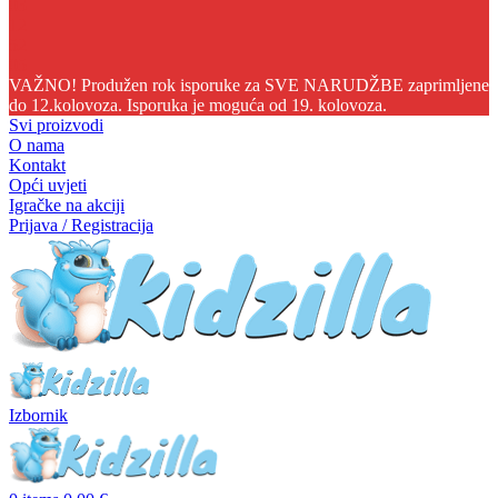
03
12
52
05
VAŽNO! Produžen rok isporuke za SVE NARUDŽBE zaprimljene
do 12.kolovoza. Isporuka je moguća od 19. kolovoza.
Svi proizvodi
O nama
Kontakt
Opći uvjeti
Igračke na akciji
Prijava / Registracija
Izbornik