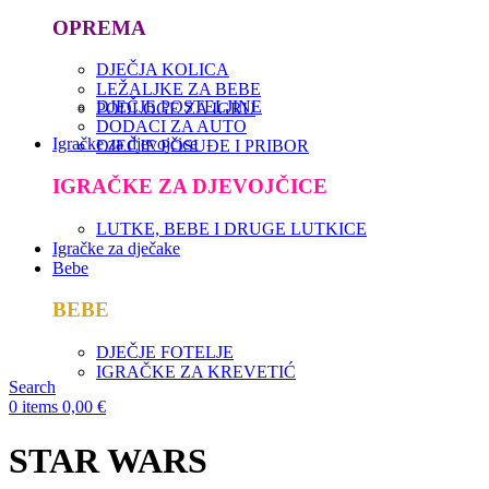
OPREMA
DJEČJA KOLICA
LEŽALJKE ZA BEBE
DJEČJE POSTELJINE
PODLOGE ZA IGRU
DODACI ZA AUTO
Igračke za djevojčice
DJEČJE POSUĐE I PRIBOR
IGRAČKE ZA DJEVOJČICE
LUTKE, BEBE I DRUGE LUTKICE
Igračke za dječake
Bebe
BEBE
DJEČJE FOTELJE
IGRAČKE ZA KREVETIĆ
Search
0
items
0,00
€
STAR WARS