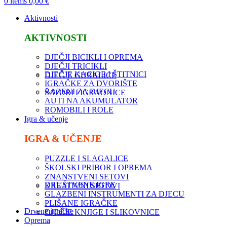
0
items
0,00
€
Aktivnosti
AKTIVNOSTI
DJEČJI BICIKLI I OPREMA
DJEČJI TRICIKLI
DJEČJE KACIGE I ŠTITNICI
DJEČJE GURALICE
IGRAČKE ZA DVORIŠTE
BAZENI ZA DJECU
ŠATORI I IGRAONICE
AUTI NA AKUMULATOR
ROMOBILI I ROLE
Igra & učenje
IGRA & UČENJE
PUZZLE I SLAGALICE
ŠKOLSKI PRIBOR I OPREMA
ZNANSTVENI SETOVI
DRUŠTVENE IGRE
KREATIVNI SETOVI
GLAZBENI INSTRUMENTI ZA DJECU
PLIŠANE IGRAČKE
Drvene igračke
DJEČJE KNJIGE I SLIKOVNICE
Oprema