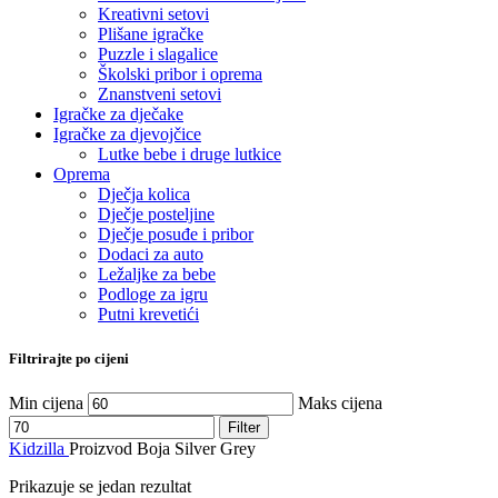
Kreativni setovi
Plišane igračke
Puzzle i slagalice
Školski pribor i oprema
Znanstveni setovi
Igračke za dječake
Igračke za djevojčice
Lutke bebe i druge lutkice
Oprema
Dječja kolica
Dječje posteljine
Dječje posuđe i pribor
Dodaci za auto
Ležaljke za bebe
Podloge za igru
Putni krevetići
Filtrirajte po cijeni
Min cijena
Maks cijena
Filter
Kidzilla
Proizvod Boja
Silver Grey
Prikazuje se jedan rezultat