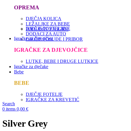
OPREMA
DJEČJA KOLICA
LEŽALJKE ZA BEBE
DJEČJE POSTELJINE
PODLOGE ZA IGRU
DODACI ZA AUTO
Igračke za djevojčice
DJEČJE POSUĐE I PRIBOR
IGRAČKE ZA DJEVOJČICE
LUTKE, BEBE I DRUGE LUTKICE
Igračke za dječake
Bebe
BEBE
DJEČJE FOTELJE
IGRAČKE ZA KREVETIĆ
Search
0
items
0,00
€
Silver Grey