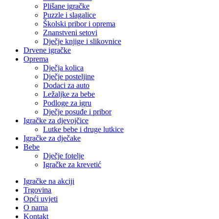
Plišane igračke
Puzzle i slagalice
Školski pribor i oprema
Znanstveni setovi
Dječje knjige i slikovnice
Drvene igračke
Oprema
Dječja kolica
Dječje posteljine
Dodaci za auto
Ležaljke za bebe
Podloge za igru
Dječje posuđe i pribor
Igračke za djevojčice
Lutke bebe i druge lutkice
Igračke za dječake
Bebe
Dječje fotelje
Igračke za krevetić
Igračke na akciji
Trgovina
Opći uvjeti
O nama
Kontakt