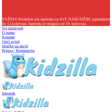
04
13
34
17
VAŽNO! Produžen rok isporuke za SVE NARUDŽBE zaprimljene
do 12.kolovoza. Isporuka je moguća od 19. kolovoza.
Svi proizvodi
O nama
Kontakt
Opći uvjeti
Igračke na akciji
Prijava / Registracija
Izbornik