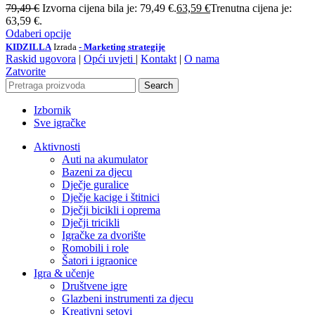
79,49
€
Izvorna cijena bila je: 79,49 €.
63,59
€
Trenutna cijena je:
63,59 €.
Odaberi opcije
KIDZILLA
Izrada
- Marketing strategije
Raskid ugovora
|
Opći uvjeti
|
Kontakt
|
O nama
Zatvorite
Search
Izbornik
Sve igračke
Aktivnosti
Auti na akumulator
Bazeni za djecu
Dječje guralice
Dječje kacige i štitnici
Dječji bicikli i oprema
Dječji tricikli
Igračke za dvorište
Romobili i role
Šatori i igraonice
Igra & učenje
Društvene igre
Glazbeni instrumenti za djecu
Kreativni setovi