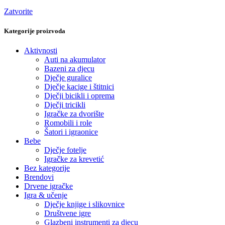
Zatvorite
Kategorije proizvoda
Aktivnosti
Auti na akumulator
Bazeni za djecu
Dječje guralice
Dječje kacige i štitnici
Dječji bicikli i oprema
Dječji tricikli
Igračke za dvorište
Romobili i role
Šatori i igraonice
Bebe
Dječje fotelje
Igračke za krevetić
Bez kategorije
Brendovi
Drvene igračke
Igra & učenje
Dječje knjige i slikovnice
Društvene igre
Glazbeni instrumenti za djecu