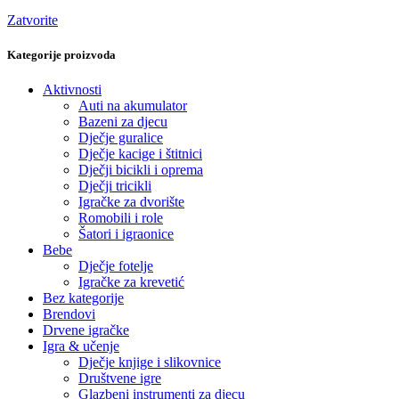
Zatvorite
Kategorije proizvoda
Aktivnosti
Auti na akumulator
Bazeni za djecu
Dječje guralice
Dječje kacige i štitnici
Dječji bicikli i oprema
Dječji tricikli
Igračke za dvorište
Romobili i role
Šatori i igraonice
Bebe
Dječje fotelje
Igračke za krevetić
Bez kategorije
Brendovi
Drvene igračke
Igra & učenje
Dječje knjige i slikovnice
Društvene igre
Glazbeni instrumenti za djecu