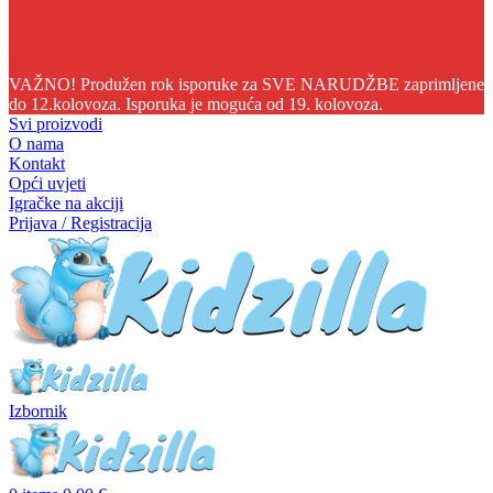
05
05
30
16
VAŽNO! Produžen rok isporuke za SVE NARUDŽBE zaprimljene
do 12.kolovoza. Isporuka je moguća od 19. kolovoza.
Svi proizvodi
O nama
Kontakt
Opći uvjeti
Igračke na akciji
Prijava / Registracija
Izbornik