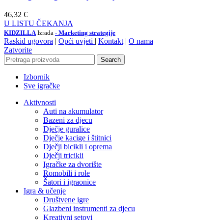
46,32
€
U LISTU ČEKANJA
KIDZILLA
Izrada
- Marketing strategije
Raskid ugovora
|
Opći uvjeti
|
Kontakt
|
O nama
Zatvorite
Search
Izbornik
Sve igračke
Aktivnosti
Auti na akumulator
Bazeni za djecu
Dječje guralice
Dječje kacige i štitnici
Dječji bicikli i oprema
Dječji tricikli
Igračke za dvorište
Romobili i role
Šatori i igraonice
Igra & učenje
Društvene igre
Glazbeni instrumenti za djecu
Kreativni setovi