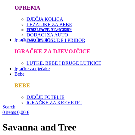
OPREMA
DJEČJA KOLICA
LEŽALJKE ZA BEBE
DJEČJE POSTELJINE
PODLOGE ZA IGRU
DODACI ZA AUTO
Igračke za djevojčice
DJEČJE POSUĐE I PRIBOR
IGRAČKE ZA DJEVOJČICE
LUTKE, BEBE I DRUGE LUTKICE
Igračke za dječake
Bebe
BEBE
DJEČJE FOTELJE
IGRAČKE ZA KREVETIĆ
Search
0
items
0,00
€
Savanna and Tree