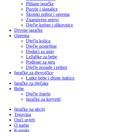
Plišane igračke
Puzzle i slagalice
Školski pribor i oprema
Znanstveni setovi
Dječje knjige i slikovnice
Drvene igračke
Oprema
Dječja kolica
Dječje posteljine
Dodaci za auto
Ležaljke za bebe
Podloge za igru
Dječje posuđe i pribor
Igračke za djevojčice
Lutke bebe i druge lutkice
Igračke za dječake
Bebe
Dječje fotelje
Igračke za krevetić
Igračke na akciji
Trgovina
Opći uvjeti
O nama
Kontakt