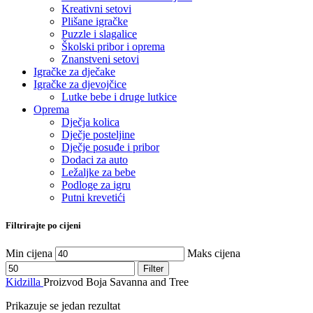
Kreativni setovi
Plišane igračke
Puzzle i slagalice
Školski pribor i oprema
Znanstveni setovi
Igračke za dječake
Igračke za djevojčice
Lutke bebe i druge lutkice
Oprema
Dječja kolica
Dječje posteljine
Dječje posuđe i pribor
Dodaci za auto
Ležaljke za bebe
Podloge za igru
Putni krevetići
Filtrirajte po cijeni
Min cijena
Maks cijena
Filter
Kidzilla
Proizvod Boja
Savanna and Tree
Prikazuje se jedan rezultat