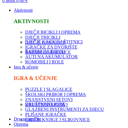
0
items
0,00
€
Aktivnosti
AKTIVNOSTI
DJEČJI BICIKLI I OPREMA
DJEČJI TRICIKLI
DJEČJE KACIGE I ŠTITNICI
DJEČJE GURALICE
IGRAČKE ZA DVORIŠTE
BAZENI ZA DJECU
ŠATORI I IGRAONICE
AUTI NA AKUMULATOR
ROMOBILI I ROLE
Igra & učenje
IGRA & UČENJE
PUZZLE I SLAGALICE
ŠKOLSKI PRIBOR I OPREMA
ZNANSTVENI SETOVI
DRUŠTVENE IGRE
KREATIVNI SETOVI
GLAZBENI INSTRUMENTI ZA DJECU
PLIŠANE IGRAČKE
Drvene igračke
DJEČJE KNJIGE I SLIKOVNICE
Oprema