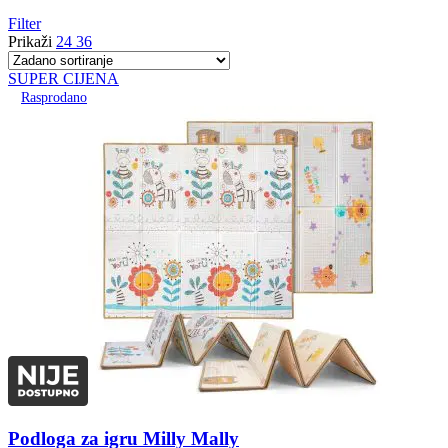
Filter
Prikaži
24
36
SUPER CIJENA
Rasprodano
Podloga za igru Milly Mally